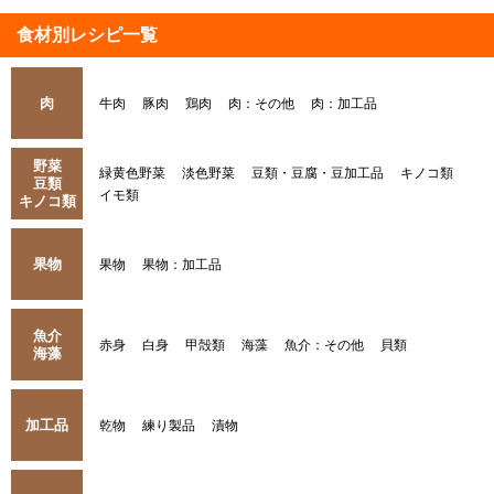
食材別レシピ一覧
肉
牛肉
豚肉
鶏肉
肉：その他
肉：加工品
野菜
緑黄色野菜
淡色野菜
豆類・豆腐・豆加工品
キノコ類
豆類
イモ類
キノコ類
果物
果物
果物：加工品
魚介
赤身
白身
甲殻類
海藻
魚介：その他
貝類
海藻
加工品
乾物
練り製品
漬物