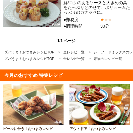
鮮!コクのあるソースと大きめの具
をたっぷりとのせて、ボリュームた
っぷりのカナッペに。
●難易度
★
★
★
●調理時間
30分
1/1 ページ
ズバうま！おつまみレシピTOP
全レシピ一覧
シーフードミックスのレ
ズバうま！おつまみレシピTOP
全レシピ一覧
果物のレシピ一覧
今月のおすすめ 特集レシピ
ビールに合う！おつまみレシピ
アウトドア！おつまみレシピ