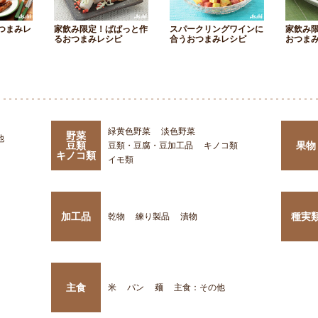
つまみレ
家飲み限定！ぱぱっと作
スパークリングワインに
家飲み
るおつまみレシピ
合うおつまみレシピ
おつま
緑黄色野菜
淡色野菜
野菜
他
豆類
果物
豆類・豆腐・豆加工品
キノコ類
キノコ類
イモ類
加工品
種実
乾物
練り製品
漬物
主食
米
パン
麺
主食：その他