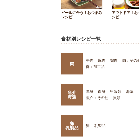
ビールに合う！おつまみ
アウトドア！お
レシピ
シピ
食材別レシピ一覧
牛肉
豚肉
鶏肉
肉：その
肉
肉：加工品
赤身
白身
甲殻類
海藻
魚介
海藻
魚介：その他
貝類
卵
卵
乳製品
乳製品