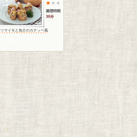
30分
サツマイモと魚介のカナッペ風