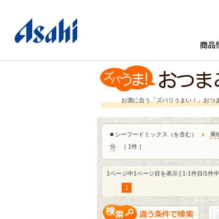
商品
お酒に合う「ズバリうまい！」おつ
■
シーフードミックス（を含む）
果
分
［ 1件 ］
1ページ中1ページ目を表示 [ 1-1件目/1件中 
1