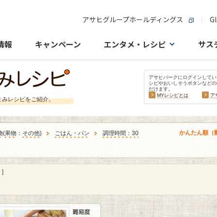
アサヒグループホールディングス
Gl
情報
キャンペーン
エンタメ・レシピ
サス
アサヒパークにログインしてい
シピやおいしそうボタンなどの
だけます。
MYレシピとは
ア
まみレシピをご紹介。
かんたん順（
物
(
果物
：
その他
)
ごはん・パン
調理時間：30
]