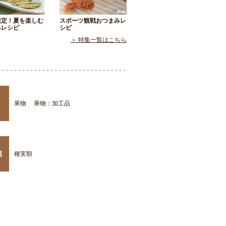
限定！夏を楽しむ
スポーツ観戦おつまみレ
みレシピ
シピ
＞ 特集一覧はこちら
果物
果物：加工品
類
種実類