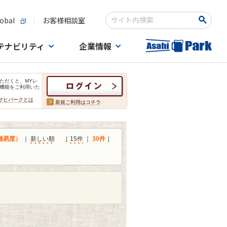
obal
お客様相談室
検索キーワード入力
テナビリティ
企業情報
ただくと、MYレ
機能をご利用いた
サヒパークとは
新規ご利用はコチラ
難易度）
｜
新しい順
［
15件
｜
30件
］