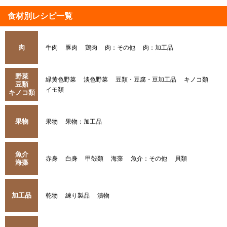
食材別レシピ一覧
肉
牛肉
豚肉
鶏肉
肉：その他
肉：加工品
野菜
緑黄色野菜
淡色野菜
豆類・豆腐・豆加工品
キノコ類
豆類
イモ類
キノコ類
果物
果物
果物：加工品
魚介
赤身
白身
甲殻類
海藻
魚介：その他
貝類
海藻
加工品
乾物
練り製品
漬物