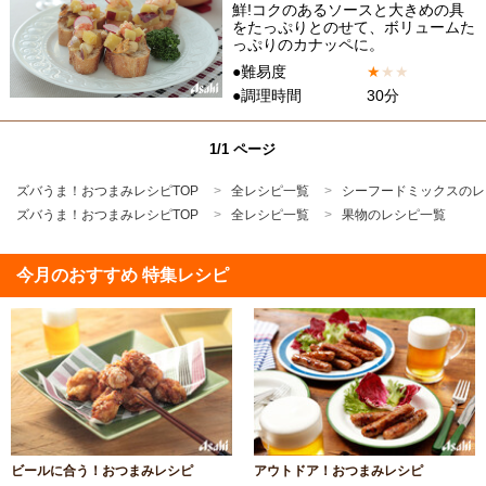
鮮!コクのあるソースと大きめの具
をたっぷりとのせて、ボリュームた
っぷりのカナッペに。
●難易度
★
★
★
●調理時間
30分
1/1 ページ
ズバうま！おつまみレシピTOP
全レシピ一覧
シーフードミックスのレ
ズバうま！おつまみレシピTOP
全レシピ一覧
果物のレシピ一覧
今月のおすすめ 特集レシピ
ビールに合う！おつまみレシピ
アウトドア！おつまみレシピ