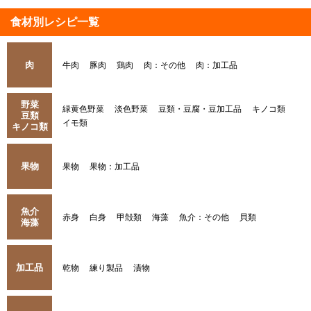
食材別レシピ一覧
肉
牛肉
豚肉
鶏肉
肉：その他
肉：加工品
野菜
緑黄色野菜
淡色野菜
豆類・豆腐・豆加工品
キノコ類
豆類
イモ類
キノコ類
果物
果物
果物：加工品
魚介
赤身
白身
甲殻類
海藻
魚介：その他
貝類
海藻
加工品
乾物
練り製品
漬物