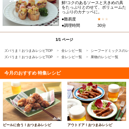
鮮!コクのあるソースと大きめの具
をたっぷりとのせて、ボリュームた
っぷりのカナッペに。
●難易度
★
★
★
●調理時間
30分
1/1 ページ
ズバうま！おつまみレシピTOP
全レシピ一覧
シーフードミックスのレ
ズバうま！おつまみレシピTOP
全レシピ一覧
果物のレシピ一覧
今月のおすすめ 特集レシピ
ビールに合う！おつまみレシピ
アウトドア！おつまみレシピ