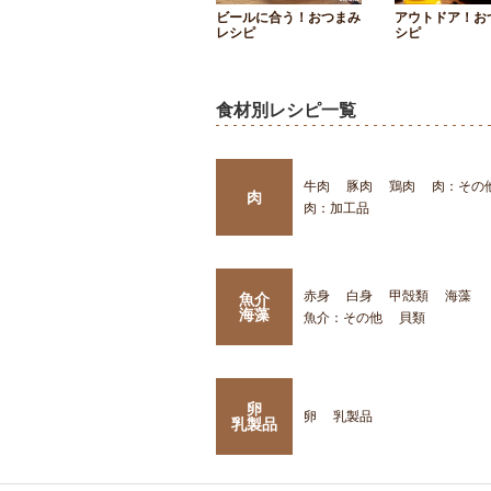
ビールに合う！おつまみ
アウトドア！お
レシピ
シピ
食材別レシピ一覧
牛肉
豚肉
鶏肉
肉：その
肉
肉：加工品
赤身
白身
甲殻類
海藻
魚介
海藻
魚介：その他
貝類
卵
卵
乳製品
乳製品