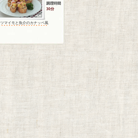
30分
サツマイモと魚介のカナッペ風