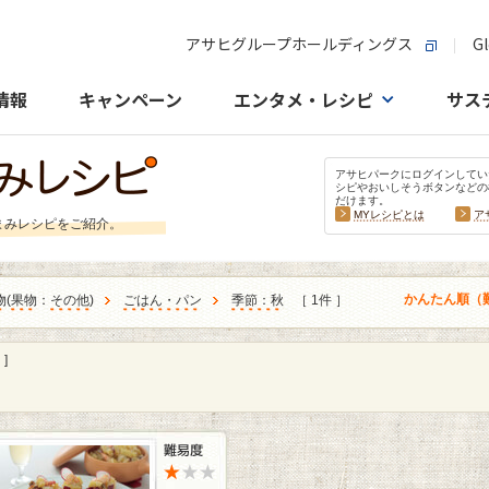
アサヒグループホールディングス
Gl
情報
キャンペーン
エンタメ・レシピ
サス
アサヒパークにログインしてい
シピやおいしそうボタンなどの
だけます。
MYレシピとは
ア
まみレシピをご紹介。
かんたん順（
物
(
果物
：
その他
)
ごはん・パン
季節：秋
［ 1件 ］
]