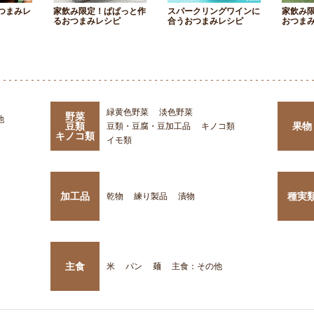
つまみレ
家飲み限定！ぱぱっと作
スパークリングワインに
家飲み
るおつまみレシピ
合うおつまみレシピ
おつま
緑黄色野菜
淡色野菜
野菜
他
豆類
果物
豆類・豆腐・豆加工品
キノコ類
キノコ類
イモ類
加工品
種実
乾物
練り製品
漬物
主食
米
パン
麺
主食：その他