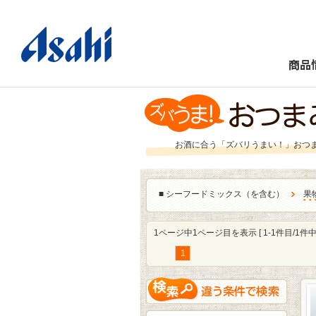
商品
お酒に合う「ズバリうまい！」おつ
■
シーフードミックス（を含む）
果
1ページ中1ページ目を表示 [ 1-1件目/1件中 
1