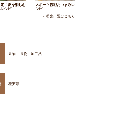
限定！夏を楽しむ
スポーツ観戦おつまみレ
みレシピ
シピ
＞ 特集一覧はこちら
果物
果物：加工品
類
種実類