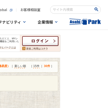
obal
お客様相談室
検索キーワード入力
テナビリティ
企業情報
ただくと、MYレ
機能をご利用いた
サヒパークとは
新規ご利用はコチラ
難易度）
｜
新しい順
［
15件
｜
30件
］