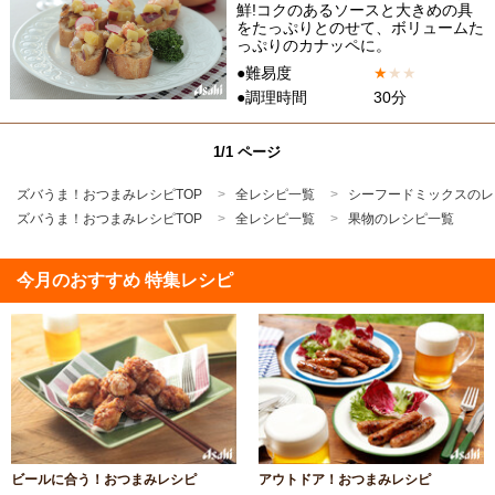
鮮!コクのあるソースと大きめの具
をたっぷりとのせて、ボリュームた
っぷりのカナッペに。
●難易度
★
★
★
●調理時間
30分
1/1 ページ
ズバうま！おつまみレシピTOP
全レシピ一覧
シーフードミックスのレ
ズバうま！おつまみレシピTOP
全レシピ一覧
果物のレシピ一覧
今月のおすすめ 特集レシピ
ビールに合う！おつまみレシピ
アウトドア！おつまみレシピ