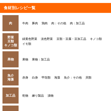
食材別レシピ一覧
肉
牛肉
豚肉
鶏肉
肉：その他
肉：加工品
野菜
緑黄色野菜
淡色野菜
豆類・豆腐・豆加工品
キノコ類
豆類
イモ類
キノコ類
果物
果物
果物：加工品
魚介
赤身
白身
甲殻類
海藻
魚介：その他
貝類
海藻
加工品
乾物
練り製品
漬物