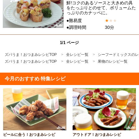
鮮!コクのあるソースと大きめの具
をたっぷりとのせて、ボリュームた
っぷりのカナッペに。
●難易度
★
★
★
●調理時間
30分
1/1 ページ
ズバうま！おつまみレシピTOP
全レシピ一覧
シーフードミックスのレ
ズバうま！おつまみレシピTOP
全レシピ一覧
果物のレシピ一覧
今月のおすすめ 特集レシピ
ビールに合う！おつまみレシピ
アウトドア！おつまみレシピ