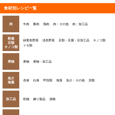
食材別レシピ一覧
肉
牛肉
豚肉
鶏肉
肉：その他
肉：加工品
野菜
緑黄色野菜
淡色野菜
豆類・豆腐・豆加工品
キノコ類
豆類
イモ類
キノコ類
果物
果物
果物：加工品
魚介
赤身
白身
甲殻類
海藻
魚介：その他
貝類
海藻
加工品
乾物
練り製品
漬物