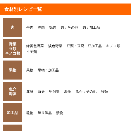
食材別レシピ一覧
肉
牛肉
豚肉
鶏肉
肉：その他
肉：加工品
野菜
緑黄色野菜
淡色野菜
豆類・豆腐・豆加工品
キノコ類
豆類
イモ類
キノコ類
果物
果物
果物：加工品
魚介
赤身
白身
甲殻類
海藻
魚介：その他
貝類
海藻
加工品
乾物
練り製品
漬物