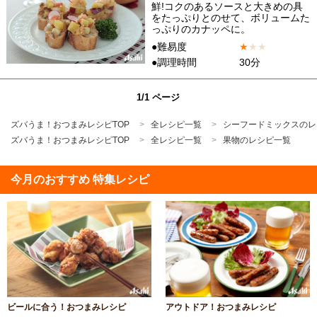
鮮!コクのあるソースと大きめの具
をたっぷりとのせて、ボリュームた
っぷりのカナッペに。
●難易度
★
★
★
●調理時間
30分
1/1 ページ
ズバうま！おつまみレシピTOP
全レシピ一覧
シーフードミックスのレ
ズバうま！おつまみレシピTOP
全レシピ一覧
果物のレシピ一覧
今月のおすすめ 特集レシピ
ビールに合う！おつまみレシピ
アウトドア！おつまみレシピ