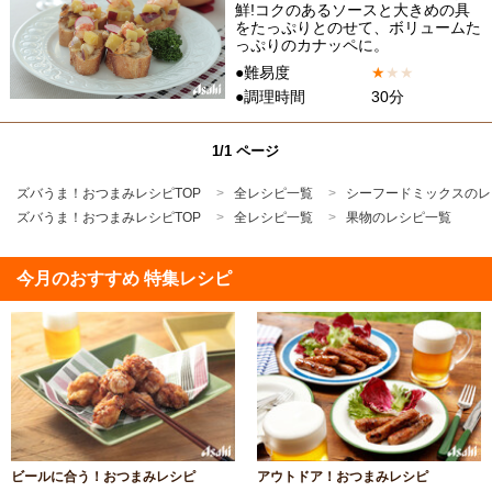
鮮!コクのあるソースと大きめの具
をたっぷりとのせて、ボリュームた
っぷりのカナッペに。
●難易度
★
★
★
●調理時間
30分
1/1 ページ
ズバうま！おつまみレシピTOP
全レシピ一覧
シーフードミックスのレ
ズバうま！おつまみレシピTOP
全レシピ一覧
果物のレシピ一覧
今月のおすすめ 特集レシピ
ビールに合う！おつまみレシピ
アウトドア！おつまみレシピ