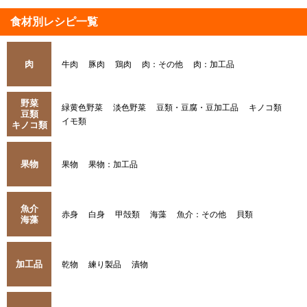
食材別レシピ一覧
肉
牛肉
豚肉
鶏肉
肉：その他
肉：加工品
野菜
緑黄色野菜
淡色野菜
豆類・豆腐・豆加工品
キノコ類
豆類
イモ類
キノコ類
果物
果物
果物：加工品
魚介
赤身
白身
甲殻類
海藻
魚介：その他
貝類
海藻
加工品
乾物
練り製品
漬物