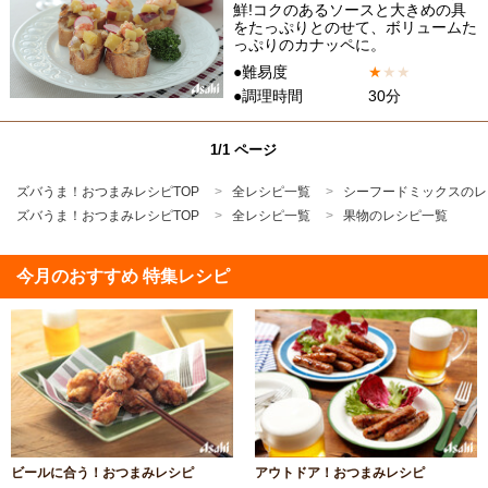
鮮!コクのあるソースと大きめの具
をたっぷりとのせて、ボリュームた
っぷりのカナッペに。
●難易度
★
★
★
●調理時間
30分
1/1 ページ
ズバうま！おつまみレシピTOP
全レシピ一覧
シーフードミックスのレ
ズバうま！おつまみレシピTOP
全レシピ一覧
果物のレシピ一覧
今月のおすすめ 特集レシピ
ビールに合う！おつまみレシピ
アウトドア！おつまみレシピ