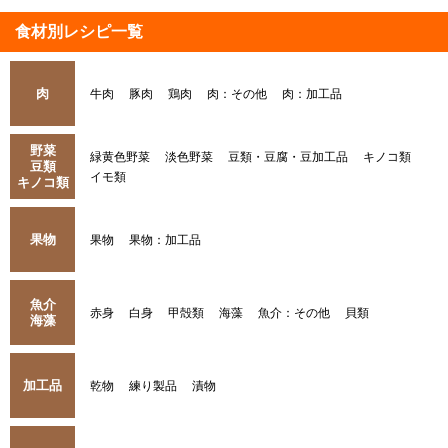
食材別レシピ一覧
肉
牛肉
豚肉
鶏肉
肉：その他
肉：加工品
野菜
緑黄色野菜
淡色野菜
豆類・豆腐・豆加工品
キノコ類
豆類
イモ類
キノコ類
果物
果物
果物：加工品
魚介
赤身
白身
甲殻類
海藻
魚介：その他
貝類
海藻
加工品
乾物
練り製品
漬物