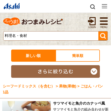
新しい順
簡単順
シーフードミックス（を含む） > 果物(果物) > ごはん・パン
1品
サツマイモと魚介のカナッペ風
サツマイモと魚介の組み合わせが新