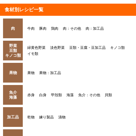
食材別レシピ一覧
肉
牛肉
豚肉
鶏肉
肉：その他
肉：加工品
野菜
緑黄色野菜
淡色野菜
豆類・豆腐・豆加工品
キノコ類
豆類
イモ類
キノコ類
果物
果物
果物：加工品
魚介
赤身
白身
甲殻類
海藻
魚介：その他
貝類
海藻
加工品
乾物
練り製品
漬物