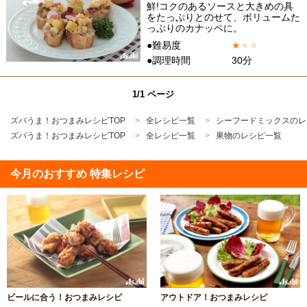
鮮!コクのあるソースと大きめの具
をたっぷりとのせて、ボリュームた
っぷりのカナッペに。
●難易度
★
★
★
●調理時間
30分
1/1 ページ
ズバうま！おつまみレシピTOP
全レシピ一覧
シーフードミックスのレ
ズバうま！おつまみレシピTOP
全レシピ一覧
果物のレシピ一覧
今月のおすすめ 特集レシピ
ビールに合う！おつまみレシピ
アウトドア！おつまみレシピ