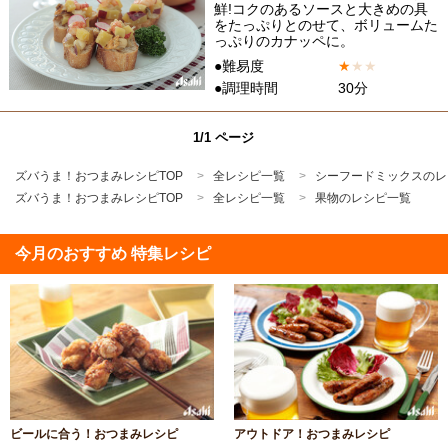
鮮!コクのあるソースと大きめの具
をたっぷりとのせて、ボリュームた
っぷりのカナッペに。
●難易度
★
★
★
●調理時間
30分
1/1 ページ
ズバうま！おつまみレシピTOP
全レシピ一覧
シーフードミックスのレ
ズバうま！おつまみレシピTOP
全レシピ一覧
果物のレシピ一覧
今月のおすすめ 特集レシピ
ビールに合う！おつまみレシピ
アウトドア！おつまみレシピ