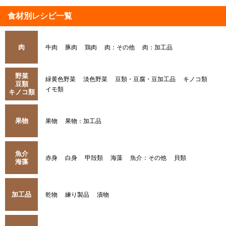
食材別レシピ一覧
肉
牛肉
豚肉
鶏肉
肉：その他
肉：加工品
野菜
緑黄色野菜
淡色野菜
豆類・豆腐・豆加工品
キノコ類
豆類
イモ類
キノコ類
果物
果物
果物：加工品
魚介
赤身
白身
甲殻類
海藻
魚介：その他
貝類
海藻
加工品
乾物
練り製品
漬物