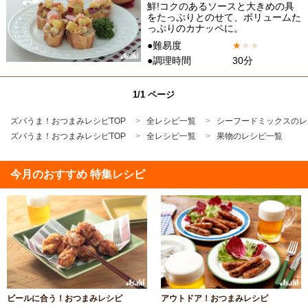
鮮!コクのあるソースと大きめの具
をたっぷりとのせて、ボリュームた
っぷりのカナッペに。
●難易度
★
★
★
●調理時間
30分
1/1 ページ
ズバうま！おつまみレシピTOP
全レシピ一覧
シーフードミックスのレ
ズバうま！おつまみレシピTOP
全レシピ一覧
果物のレシピ一覧
今月のおすすめ 特集レシピ
ビールに合う！おつまみレシピ
アウトドア！おつまみレシピ