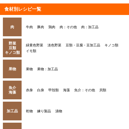
食材別レシピ一覧
肉
牛肉
豚肉
鶏肉
肉：その他
肉：加工品
野菜
緑黄色野菜
淡色野菜
豆類・豆腐・豆加工品
キノコ類
豆類
イモ類
キノコ類
果物
果物
果物：加工品
魚介
赤身
白身
甲殻類
海藻
魚介：その他
貝類
海藻
加工品
乾物
練り製品
漬物