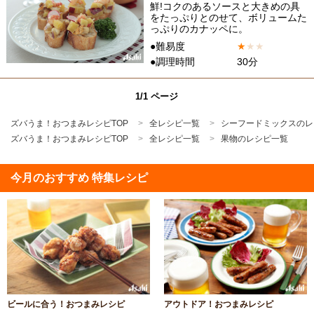
鮮!コクのあるソースと大きめの具
をたっぷりとのせて、ボリュームた
っぷりのカナッペに。
●難易度
★
★
★
●調理時間
30分
1/1 ページ
ズバうま！おつまみレシピTOP
全レシピ一覧
シーフードミックスのレ
ズバうま！おつまみレシピTOP
全レシピ一覧
果物のレシピ一覧
今月のおすすめ 特集レシピ
ビールに合う！おつまみレシピ
アウトドア！おつまみレシピ