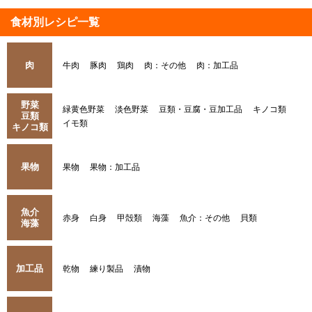
食材別レシピ一覧
肉
牛肉
豚肉
鶏肉
肉：その他
肉：加工品
野菜
緑黄色野菜
淡色野菜
豆類・豆腐・豆加工品
キノコ類
豆類
イモ類
キノコ類
果物
果物
果物：加工品
魚介
赤身
白身
甲殻類
海藻
魚介：その他
貝類
海藻
加工品
乾物
練り製品
漬物