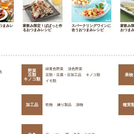
つまみレ
家飲み限定！ぱぱっと作
スパークリングワインに
家飲み
るおつまみレシピ
合うおつまみレシピ
おつま
緑黄色野菜
淡色野菜
野菜
他
豆類
果物
豆類・豆腐・豆加工品
キノコ類
キノコ類
イモ類
加工品
種実
乾物
練り製品
漬物