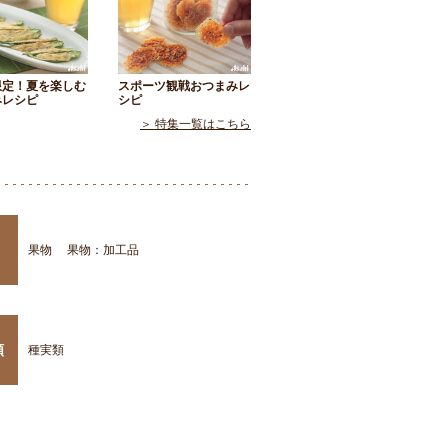
限定！夏を楽しむ
スポーツ観戦おつまみレ
みレシピ
シピ
＞ 特集一覧はこちら
果物
果物：加工品
類
種実類