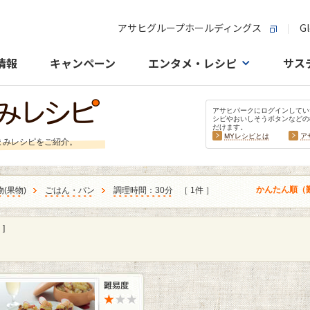
アサヒグループホールディングス
Gl
情報
キャンペーン
エンタメ・レシピ
サス
アサヒパークにログインしてい
シピやおいしそうボタンなどの
だけます。
MYレシピとは
ア
まみレシピをご紹介。
かんたん順（
物
(
果物
)
ごはん・パン
調理時間：30分
［ 1件 ］
]