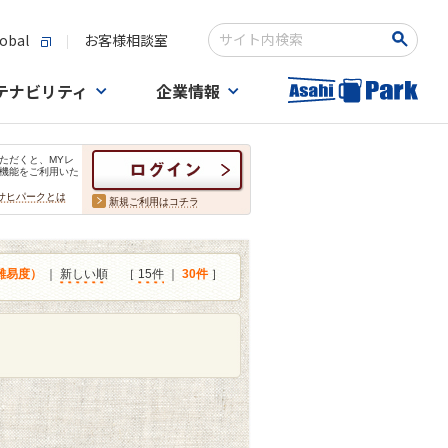
obal
お客様相談室
検索キーワード入力
テナビリティ
企業情報
ただくと、MYレ
機能をご利用いた
サヒパークとは
新規ご利用はコチラ
難易度）
｜
新しい順
［
15件
｜
30件
］