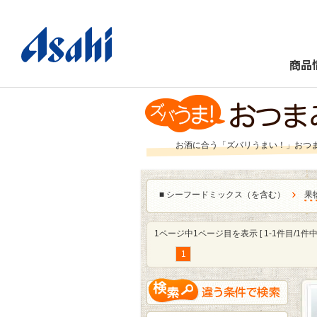
商品
お酒に合う「ズバリうまい！」おつ
■
シーフードミックス（を含む）
果
1ページ中1ページ目を表示 [ 1-1件目/1件中 
1