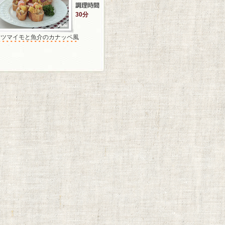
30分
サツマイモと魚介のカナッペ風