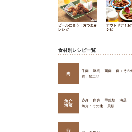
ビールに合う！おつまみ
アウトドア！お
レシピ
シピ
食材別レシピ一覧
牛肉
豚肉
鶏肉
肉：その
肉
肉：加工品
赤身
白身
甲殻類
海藻
魚介
海藻
魚介：その他
貝類
卵