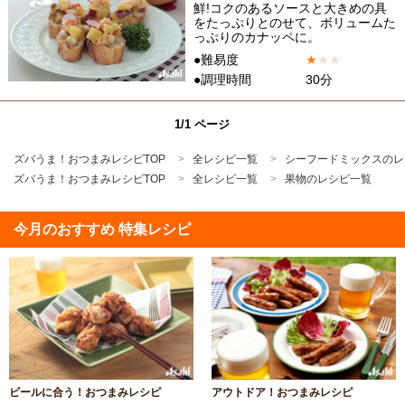
鮮!コクのあるソースと大きめの具
をたっぷりとのせて、ボリュームた
っぷりのカナッペに。
●難易度
★
★
★
●調理時間
30分
1/1 ページ
ズバうま！おつまみレシピTOP
全レシピ一覧
シーフードミックスのレ
ズバうま！おつまみレシピTOP
全レシピ一覧
果物のレシピ一覧
今月のおすすめ 特集レシピ
ビールに合う！おつまみレシピ
アウトドア！おつまみレシピ