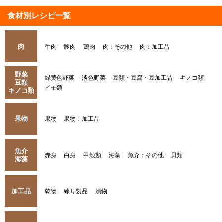
食材別レシピ一覧
肉
牛肉
豚肉
鶏肉
肉：その他
肉：加工品
野菜
緑黄色野菜
淡色野菜
豆類・豆腐・豆加工品
キノコ類
豆類
イモ類
キノコ類
果物
果物
果物：加工品
魚介
赤身
白身
甲殻類
海藻
魚介：その他
貝類
海藻
加工品
乾物
練り製品
漬物