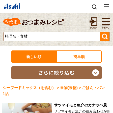
新しい順
簡単順
シーフードミックス（を含む） > 果物(果物) > ごはん・パン
1品
サツマイモと魚介のカナッペ風
サツマイモと魚介の組み合わせが新