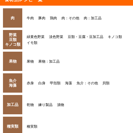
肉
牛肉
豚肉
鶏肉
肉：その他
肉：加工品
野菜
緑黄色野菜
淡色野菜
豆類・豆腐・豆加工品
キノコ類
豆類
イモ類
キノコ類
果物
果物
果物：加工品
魚介
赤身
白身
甲殻類
海藻
魚介：その他
貝類
海藻
加工品
乾物
練り製品
漬物
種実類
種実類