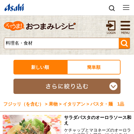
新しい順
簡単順
フジッリ（を含む） > 果物 > イタリアン > パスタ・麺 1品
サラダパスタのオーロラソース和
え
ケチャップとマヨネーズのオーロラ