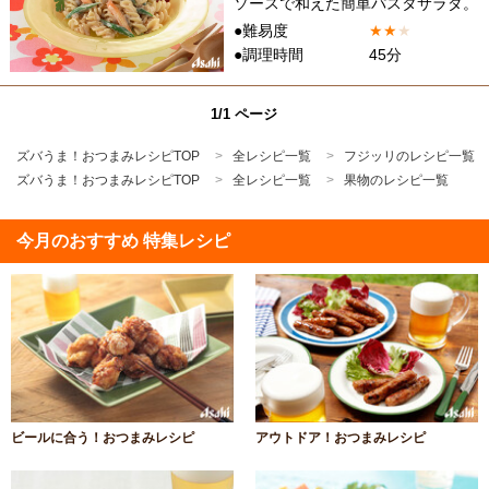
ソースで和えた簡単パスタサラダ。
●難易度
★
★
★
●調理時間
45分
1/1 ページ
ズバうま！おつまみレシピTOP
全レシピ一覧
フジッリのレシピ一覧
ズバうま！おつまみレシピTOP
全レシピ一覧
果物のレシピ一覧
今月のおすすめ 特集レシピ
ビールに合う！おつまみレシピ
アウトドア！おつまみレシピ