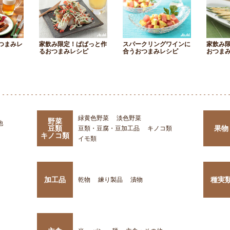
つまみレ
家飲み限定！ぱぱっと作
スパークリングワインに
家飲み
るおつまみレシピ
合うおつまみレシピ
おつま
緑黄色野菜
淡色野菜
野菜
他
豆類
果物
豆類・豆腐・豆加工品
キノコ類
キノコ類
イモ類
加工品
種実
乾物
練り製品
漬物