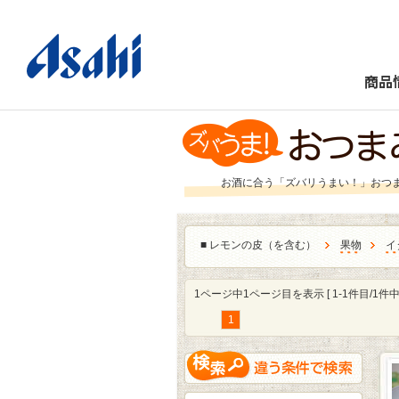
商品
お酒に合う「ズバリうまい！」おつ
■
レモンの皮（を含む）
果物
イ
1ページ中1ページ目を表示 [ 1-1件目/1件中 
1