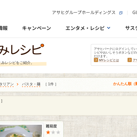
アサヒグループホールディングス
Gl
情報
キャンペーン
エンタメ・レシピ
サス
アサヒパークにログインしてい
シピやおいしそうボタンなどの
だけます。
MYレシピとは
ア
まみレシピをご紹介。
かんたん順（
タリアン
パスタ・麺
［ 1件 ］
]