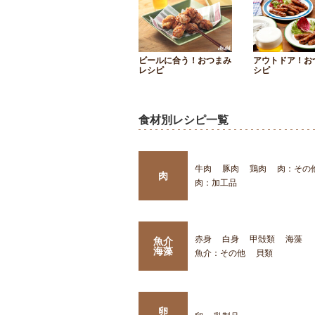
ビールに合う！おつまみ
アウトドア！お
レシピ
シピ
食材別レシピ一覧
牛肉
豚肉
鶏肉
肉：その
肉
肉：加工品
赤身
白身
甲殻類
海藻
魚介
海藻
魚介：その他
貝類
卵