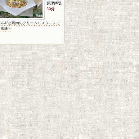
30分
長ネギと鶏肉のクリームパスタ～レモ
ン風味～