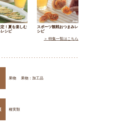
限定！夏を楽しむ
スポーツ観戦おつまみレ
みレシピ
シピ
＞ 特集一覧はこちら
果物
果物：加工品
類
種実類