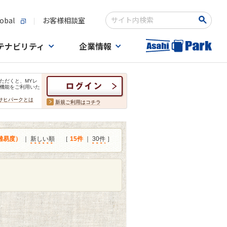
obal
お客様相談室
検索キーワード入力
テナビリティ
企業情報
ただくと、MYレ
機能をご利用いた
サヒパークとは
新規ご利用はコチラ
難易度）
｜
新しい順
［
15件
｜
30件
］