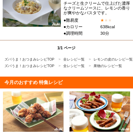
チーズと生クリームで仕上げた濃厚
なクリームソースに、レモンの香り
が爽やかなパスタです。
●難易度
★
★
★
●カロリー
638kcal
●調理時間
30分
1/1 ページ
ズバうま！おつまみレシピTOP
全レシピ一覧
レモンの皮のレシピ一覧
ズバうま！おつまみレシピTOP
全レシピ一覧
果物のレシピ一覧
今月のおすすめ 特集レシピ