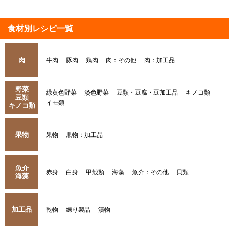
食材別レシピ一覧
肉
牛肉
豚肉
鶏肉
肉：その他
肉：加工品
野菜
緑黄色野菜
淡色野菜
豆類・豆腐・豆加工品
キノコ類
豆類
イモ類
キノコ類
果物
果物
果物：加工品
魚介
赤身
白身
甲殻類
海藻
魚介：その他
貝類
海藻
加工品
乾物
練り製品
漬物