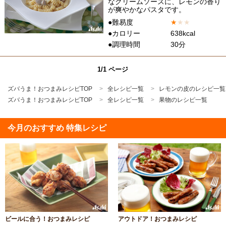
なクリームソースに、レモンの香り
が爽やかなパスタです。
●難易度
★
★
★
●カロリー
638kcal
●調理時間
30分
1/1 ページ
ズバうま！おつまみレシピTOP
全レシピ一覧
レモンの皮のレシピ一覧
ズバうま！おつまみレシピTOP
全レシピ一覧
果物のレシピ一覧
今月のおすすめ 特集レシピ
ビールに合う！おつまみレシピ
アウトドア！おつまみレシピ