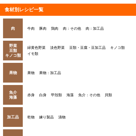
食材別レシピ一覧
肉
牛肉
豚肉
鶏肉
肉：その他
肉：加工品
野菜
緑黄色野菜
淡色野菜
豆類・豆腐・豆加工品
キノコ類
豆類
イモ類
キノコ類
果物
果物
果物：加工品
魚介
赤身
白身
甲殻類
海藻
魚介：その他
貝類
海藻
加工品
乾物
練り製品
漬物