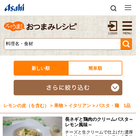
新しい順
簡単順
レモンの皮（を含む） > 果物 > イタリアン > パスタ・麺 1品
長ネギと鶏肉のクリームパスタ～
レモン風味～
チーズと生クリームで仕上げた濃厚