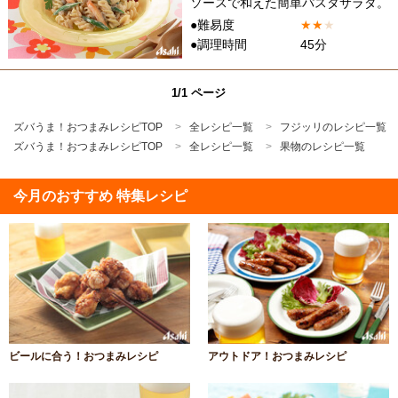
ソースで和えた簡単パスタサラダ。
●難易度
★
★
★
●調理時間
45分
1/1 ページ
ズバうま！おつまみレシピTOP
全レシピ一覧
フジッリのレシピ一覧
ズバうま！おつまみレシピTOP
全レシピ一覧
果物のレシピ一覧
今月のおすすめ 特集レシピ
ビールに合う！おつまみレシピ
アウトドア！おつまみレシピ