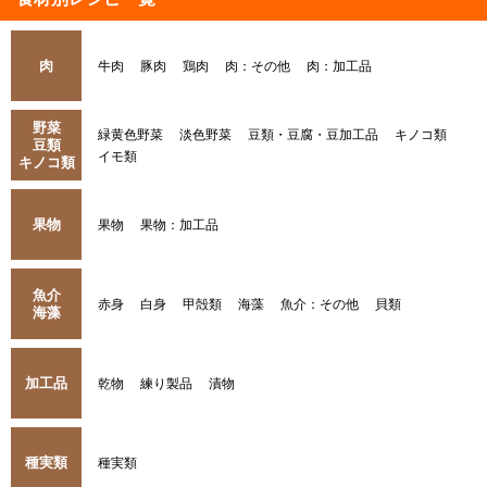
肉
牛肉
豚肉
鶏肉
肉：その他
肉：加工品
野菜
緑黄色野菜
淡色野菜
豆類・豆腐・豆加工品
キノコ類
豆類
イモ類
キノコ類
果物
果物
果物：加工品
魚介
赤身
白身
甲殻類
海藻
魚介：その他
貝類
海藻
加工品
乾物
練り製品
漬物
種実類
種実類