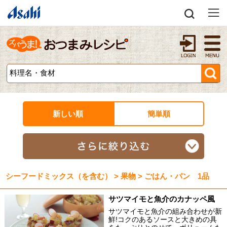
新しい順
簡単順
シーフードミックス（を含む） > 果物 > ごはん・パン 1品
サツマイモと魚介のカナッペ風
サツマイモと魚介の組み合わせが新
鮮!コクのあるソースと大きめの具