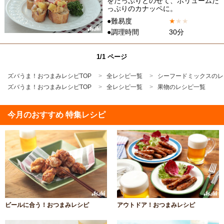
をたっぷりとのせて、ボリュームた
っぷりのカナッペに。
●難易度
★
★
★
●調理時間
30分
1/1 ページ
ズバうま！おつまみレシピTOP
全レシピ一覧
シーフードミックスのレ
ズバうま！おつまみレシピTOP
全レシピ一覧
果物のレシピ一覧
今月のおすすめ 特集レシピ
ビールに合う！おつまみレシピ
アウトドア！おつまみレシピ