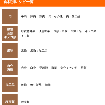
食材別レシピ一覧
肉
牛肉
豚肉
鶏肉
肉：その他
肉：加工品
野菜
緑黄色野菜
淡色野菜
豆類・豆腐・豆加工品
キノコ類
豆類
イモ類
キノコ類
果物
果物
果物：加工品
魚介
赤身
白身
甲殻類
海藻
魚介：その他
貝類
海藻
加工品
乾物
練り製品
漬物
種実類
種実類