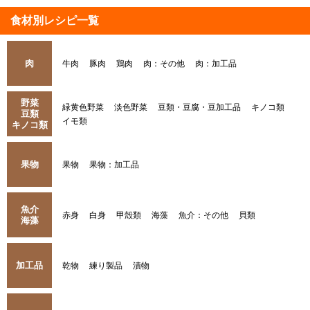
食材別レシピ一覧
肉
牛肉
豚肉
鶏肉
肉：その他
肉：加工品
野菜
緑黄色野菜
淡色野菜
豆類・豆腐・豆加工品
キノコ類
豆類
イモ類
キノコ類
果物
果物
果物：加工品
魚介
赤身
白身
甲殻類
海藻
魚介：その他
貝類
海藻
加工品
乾物
練り製品
漬物