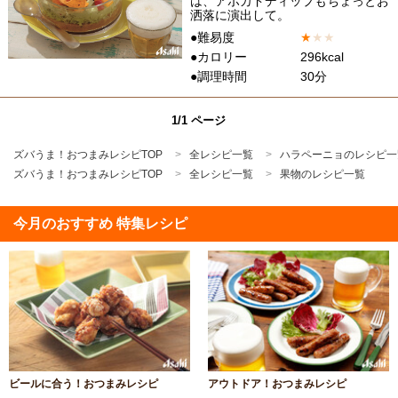
は、アボカドディップもちょっとお
洒落に演出して。
●難易度
★
★
★
●カロリー
296kcal
●調理時間
30分
1/1 ページ
ズバうま！おつまみレシピTOP
全レシピ一覧
ハラペーニョのレシピ一
ズバうま！おつまみレシピTOP
全レシピ一覧
果物のレシピ一覧
今月のおすすめ 特集レシピ
ビールに合う！おつまみレシピ
アウトドア！おつまみレシピ