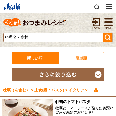
新しい順
簡単順
牡蠣（を含む） > 主食(麺：パスタ) > イタリアン 1品
牡蠣のトマトパスタ
牡蠣とトマトソースが絡んだ奥深い
旨みが絶妙のおいしさ♪