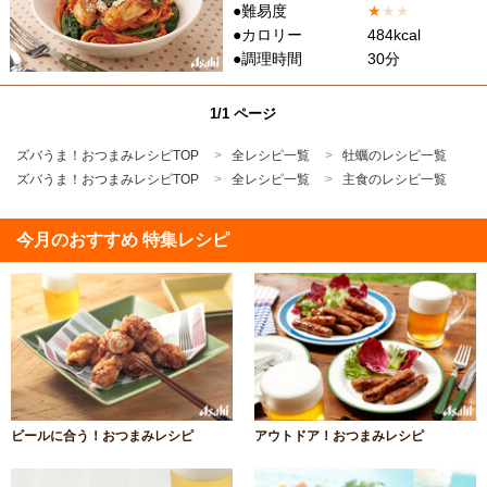
●難易度
★
★
★
●カロリー
484kcal
●調理時間
30分
1/1 ページ
ズバうま！おつまみレシピTOP
全レシピ一覧
牡蠣のレシピ一覧
ズバうま！おつまみレシピTOP
全レシピ一覧
主食のレシピ一覧
今月のおすすめ 特集レシピ
ビールに合う！おつまみレシピ
アウトドア！おつまみレシピ