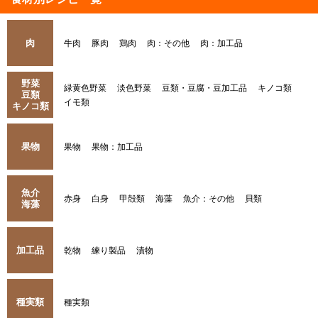
肉
牛肉
豚肉
鶏肉
肉：その他
肉：加工品
野菜
緑黄色野菜
淡色野菜
豆類・豆腐・豆加工品
キノコ類
豆類
イモ類
キノコ類
果物
果物
果物：加工品
魚介
赤身
白身
甲殻類
海藻
魚介：その他
貝類
海藻
加工品
乾物
練り製品
漬物
種実類
種実類