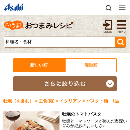
新しい順
簡単順
牡蠣（を含む） > 主食(麺) > イタリアン > パスタ・麺 1品
牡蠣のトマトパスタ
牡蠣とトマトソースが絡んだ奥深い
旨みが絶妙のおいしさ♪