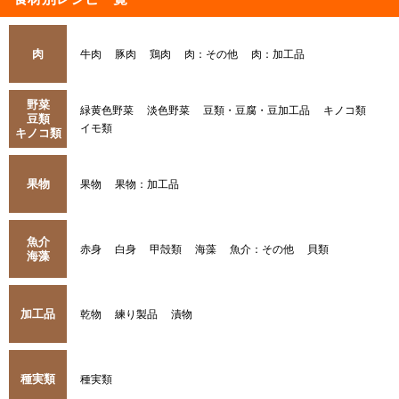
肉
牛肉
豚肉
鶏肉
肉：その他
肉：加工品
野菜
緑黄色野菜
淡色野菜
豆類・豆腐・豆加工品
キノコ類
豆類
イモ類
キノコ類
果物
果物
果物：加工品
魚介
赤身
白身
甲殻類
海藻
魚介：その他
貝類
海藻
加工品
乾物
練り製品
漬物
種実類
種実類