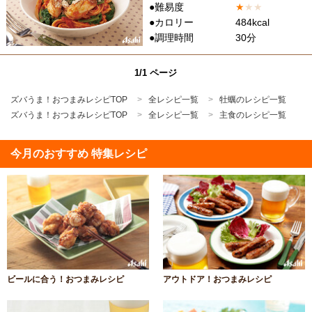
●難易度
★
★
★
●カロリー
484kcal
●調理時間
30分
1/1 ページ
ズバうま！おつまみレシピTOP
全レシピ一覧
牡蠣のレシピ一覧
ズバうま！おつまみレシピTOP
全レシピ一覧
主食のレシピ一覧
今月のおすすめ 特集レシピ
ビールに合う！おつまみレシピ
アウトドア！おつまみレシピ