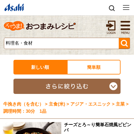
新しい順
簡単順
牛挽き肉（を含む） > 主食(米) > アジア・エスニック > 主菜 >
調理時間：30分 1品
チーズとろ～り簡単石焼風ビビン
バ