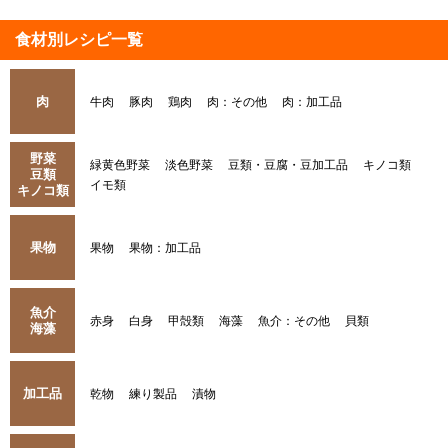
食材別レシピ一覧
肉
牛肉
豚肉
鶏肉
肉：その他
肉：加工品
野菜
緑黄色野菜
淡色野菜
豆類・豆腐・豆加工品
キノコ類
豆類
イモ類
キノコ類
果物
果物
果物：加工品
魚介
赤身
白身
甲殻類
海藻
魚介：その他
貝類
海藻
加工品
乾物
練り製品
漬物