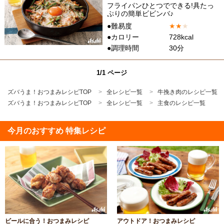
フライパンひとつでできる!具たっ
ぷりの簡単ビビンバ♪
●難易度
★
★
★
●カロリー
728kcal
●調理時間
30分
1/1 ページ
ズバうま！おつまみレシピTOP
全レシピ一覧
牛挽き肉のレシピ一覧
ズバうま！おつまみレシピTOP
全レシピ一覧
主食のレシピ一覧
今月のおすすめ 特集レシピ
ビールに合う！おつまみレシピ
アウトドア！おつまみレシピ