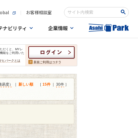
obal
お客様相談室
検索キーワード入力
テナビリティ
企業情報
ただくと、MYレ
機能をご利用いた
サヒパークとは
新規ご利用はコチラ
難易度）
｜
新しい順
［
15件
｜
30件
］