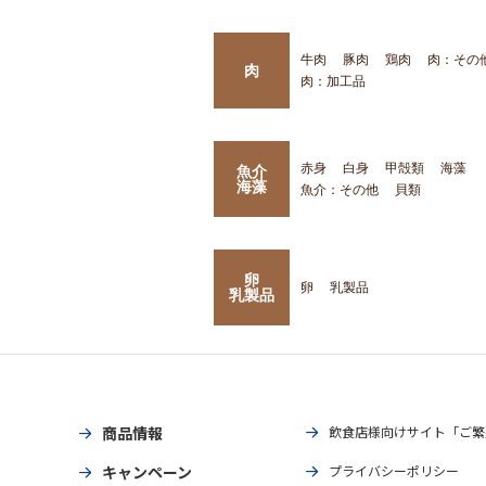
牛肉
豚肉
鶏肉
肉：その
肉
肉：加工品
赤身
白身
甲殻類
海藻
魚介
海藻
魚介：その他
貝類
卵
卵
乳製品
乳製品
商品情報
飲食店様向けサイト「ご繁
キャンペーン
プライバシーポリシー