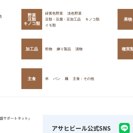
緑黄色野菜
淡色野菜
野菜
他
豆類
果物
豆類・豆腐・豆加工品
キノコ類
キノコ類
イモ類
加工品
種実
乾物
練り製品
漬物
主食
米
パン
麺
主食：その他
盛サポートネット」
アサヒビール公式SNS