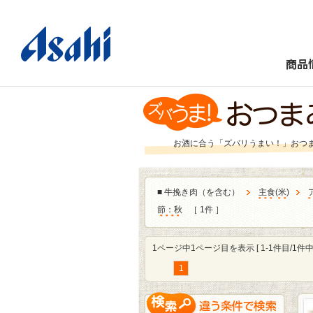
商品
お酒に合う「ズバリうまい！」おつ
■
牛挽き肉（を含む）
主食
(
米
)
節：秋
［ 1件 ］
1ページ中1ページ目を表示 [ 1-1件目/1件中 
1