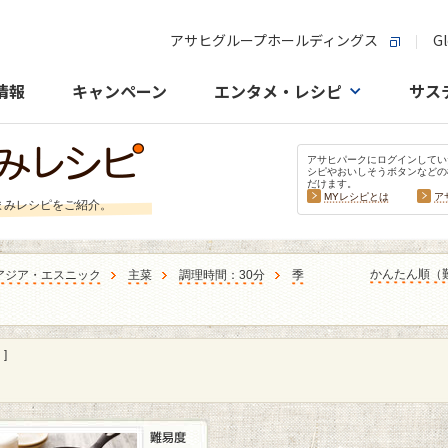
アサヒグループホールディングス
Gl
情報
キャンペーン
エンタメ・レシピ
サス
アサヒパークにログインしてい
シピやおいしそうボタンなどの
だけます。
MYレシピとは
ア
まみレシピをご紹介。
かんたん順（
アジア・エスニック
主菜
調理時間：30分
季
]