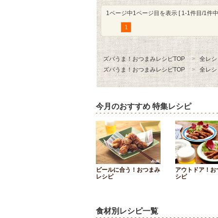
1ページ中1ページ目を表示 [ 1-1件目/1件中 
1
ズバうま！おつまみレシピTOP
全レシ
ズバうま！おつまみレシピTOP
全レシ
今月のおすすめ 特集レシピ
ビールに合う！おつまみ
アウトドア！お
レシピ
シピ
食材別レシピ一覧