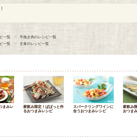
]
ピ一覧
牛挽き肉のレシピ一覧
ピ一覧
主食のレシピ一覧
つまみレ
家飲み限定！ぱぱっと作
スパークリングワインに
家飲み
るおつまみレシピ
合うおつまみレシピ
おつま