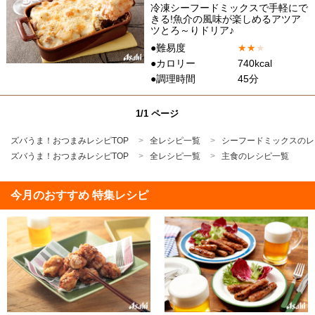
冷凍シーフードミックスで手軽にで
きる!魚介の風味が楽しめるアツア
ツとろ～りドリア♪
●難易度
★
★
★
●カロリー
740kcal
●調理時間
45分
1/1 ページ
ズバうま！おつまみレシピTOP
全レシピ一覧
シーフードミックスのレ
ズバうま！おつまみレシピTOP
全レシピ一覧
主食のレシピ一覧
今月のおすすめ 特集レシピ