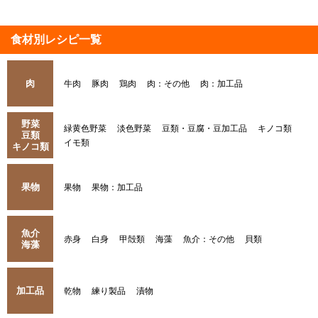
食材別レシピ一覧
肉
牛肉
豚肉
鶏肉
肉：その他
肉：加工品
野菜
緑黄色野菜
淡色野菜
豆類・豆腐・豆加工品
キノコ類
豆類
イモ類
キノコ類
果物
果物
果物：加工品
魚介
赤身
白身
甲殻類
海藻
魚介：その他
貝類
海藻
加工品
乾物
練り製品
漬物