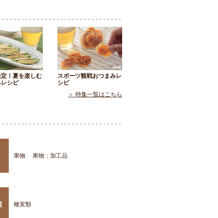
限定！夏を楽しむ
スポーツ観戦おつまみレ
みレシピ
シピ
＞ 特集一覧はこちら
果物
果物：加工品
類
種実類