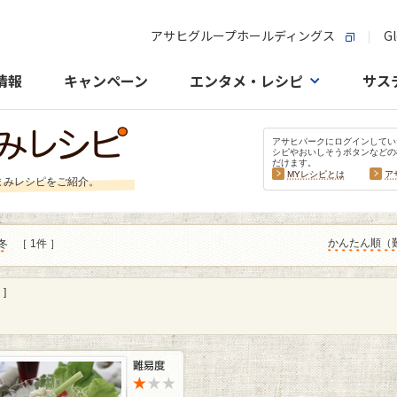
アサヒグループホールディングス
Gl
情報
キャンペーン
エンタメ・レシピ
サス
アサヒパークにログインしてい
シピやおいしそうボタンなどの
だけます。
MYレシピとは
ア
まみレシピをご紹介。
かんたん順（
冬
［ 1件 ］
]