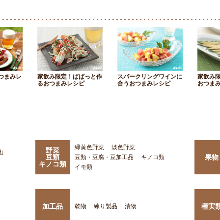
つまみレ
家飲み限定！ぱぱっと作
スパークリングワインに
家飲み
るおつまみレシピ
合うおつまみレシピ
おつま
緑黄色野菜
淡色野菜
野菜
他
豆類
果物
豆類・豆腐・豆加工品
キノコ類
キノコ類
イモ類
加工品
種実
乾物
練り製品
漬物