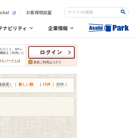
obal
お客様相談室
検索キーワード入力
テナビリティ
企業情報
ただくと、MYレ
機能をご利用いた
サヒパークとは
新規ご利用はコチラ
難易度）
｜
新しい順
［
15件
｜
30件
］