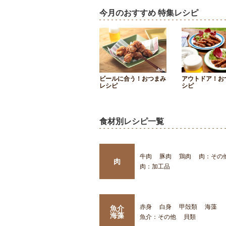
今月のおすすめ 特集レシピ
ビールに合う！おつまみ
アウトドア！お
レシピ
シピ
食材別レシピ一覧
牛肉
豚肉
鶏肉
肉：その
肉
肉：加工品
赤身
白身
甲殻類
海藻
魚介
海藻
魚介：その他
貝類