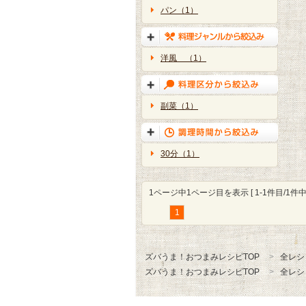
パン（1）
洋風 （1）
副菜（1）
30分（1）
1ページ中1ページ目を表示 [ 1-1件目/1件中 
1
ズバうま！おつまみレシピTOP
全レシ
ズバうま！おつまみレシピTOP
全レシ