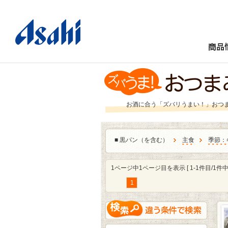
商品
お酒に合う「ズバリうまい！」おつ
■
黒パン（を含む）
主食
季節：
1ページ中1ページ目を表示 [ 1-1件目/1件中 
1