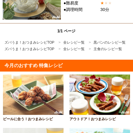
●難易度
★
★
★
●調理時間
30分
1/1 ページ
ズバうま！おつまみレシピTOP
全レシピ一覧
黒パンのレシピ一覧
ズバうま！おつまみレシピTOP
全レシピ一覧
主食のレシピ一覧
今月のおすすめ 特集レシピ
ビールに合う！おつまみレシピ
アウトドア！おつまみレシピ