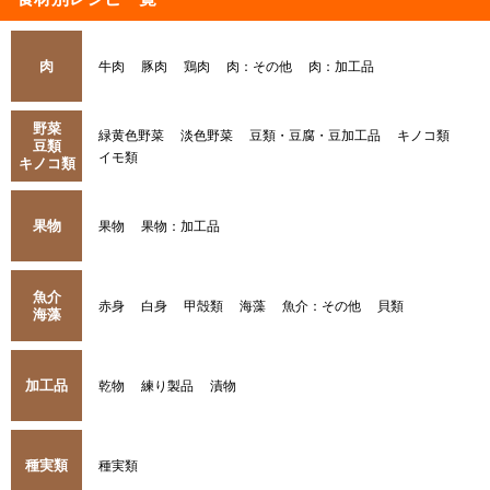
肉
牛肉
豚肉
鶏肉
肉：その他
肉：加工品
野菜
緑黄色野菜
淡色野菜
豆類・豆腐・豆加工品
キノコ類
豆類
イモ類
キノコ類
果物
果物
果物：加工品
魚介
赤身
白身
甲殻類
海藻
魚介：その他
貝類
海藻
加工品
乾物
練り製品
漬物
種実類
種実類