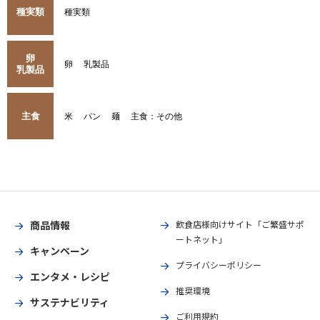
種実類
種実類
卵
卵
乳製品
乳製品
主食
米
パン
麺
主食：その他
商品情報
飲食店様向けサイト「ご繁盛サポ
ートネット」
キャンペーン
プライバシーポリシー
エンタメ・レシピ
推奨環境
サステナビリティ
ご利用規約