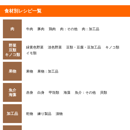
食材別レシピ一覧
肉
牛肉
豚肉
鶏肉
肉：その他
肉：加工品
野菜
緑黄色野菜
淡色野菜
豆類・豆腐・豆加工品
キノコ類
豆類
イモ類
キノコ類
果物
果物
果物：加工品
魚介
赤身
白身
甲殻類
海藻
魚介：その他
貝類
海藻
加工品
乾物
練り製品
漬物