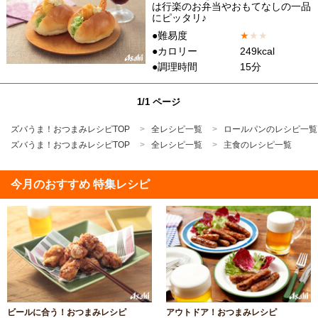
は行楽のお弁当やおもてなしの一品
にピッタリ♪
●難易度
★
★
★
●カロリー
249kcal
●調理時間
15分
1/1 ページ
ズバうま！おつまみレシピTOP
全レシピ一覧
ロールパンのレシピ一覧
ズバうま！おつまみレシピTOP
全レシピ一覧
主食のレシピ一覧
今月のおすすめ 特集レシピ
ビールに合う！おつまみレシピ
アウトドア！おつまみレシピ