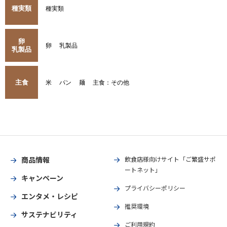
種実類
種実類
卵
卵
乳製品
乳製品
主食
米
パン
麺
主食：その他
商品情報
飲食店様向けサイト「ご繁盛サポ
ートネット」
キャンペーン
プライバシーポリシー
エンタメ・レシピ
推奨環境
サステナビリティ
ご利用規約