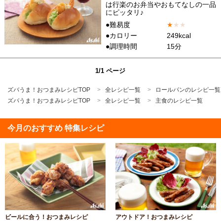
は行楽のお弁当やおもてなしの一品
にピッタリ♪
●難易度
★
★
★
●カロリー
249kcal
●調理時間
15分
1/1 ページ
ズバうま！おつまみレシピTOP
全レシピ一覧
ロールパンのレシピ一覧
ズバうま！おつまみレシピTOP
全レシピ一覧
主食のレシピ一覧
今月のおすすめ 特集レシピ
ビールに合う！おつまみレシピ
アウトドア！おつまみレシピ