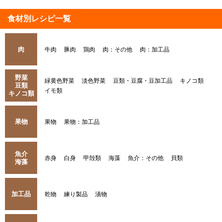
食材別レシピ一覧
肉
牛肉
豚肉
鶏肉
肉：その他
肉：加工品
野菜
緑黄色野菜
淡色野菜
豆類・豆腐・豆加工品
キノコ類
豆類
イモ類
キノコ類
果物
果物
果物：加工品
魚介
赤身
白身
甲殻類
海藻
魚介：その他
貝類
海藻
加工品
乾物
練り製品
漬物