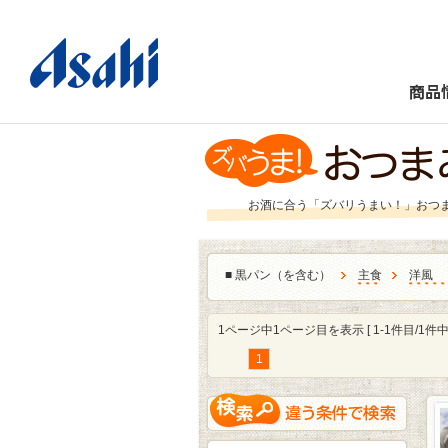
商品
お酒に合う「ズバリうまい！」おつ
■
黒パン（を含む）
主食
洋風
1ページ中1ページ目を表示 [ 1-1件目/1件中 
1