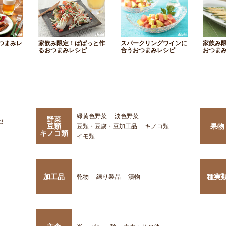
つまみレ
家飲み限定！ぱぱっと作
スパークリングワインに
家飲み
るおつまみレシピ
合うおつまみレシピ
おつま
緑黄色野菜
淡色野菜
野菜
他
豆類
果物
豆類・豆腐・豆加工品
キノコ類
キノコ類
イモ類
加工品
種実
乾物
練り製品
漬物