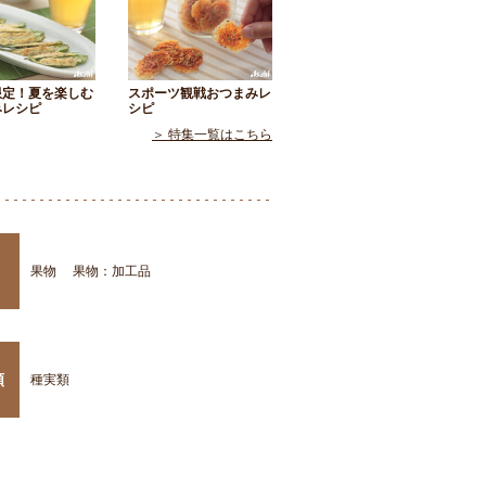
限定！夏を楽しむ
スポーツ観戦おつまみレ
みレシピ
シピ
＞ 特集一覧はこちら
果物
果物：加工品
類
種実類