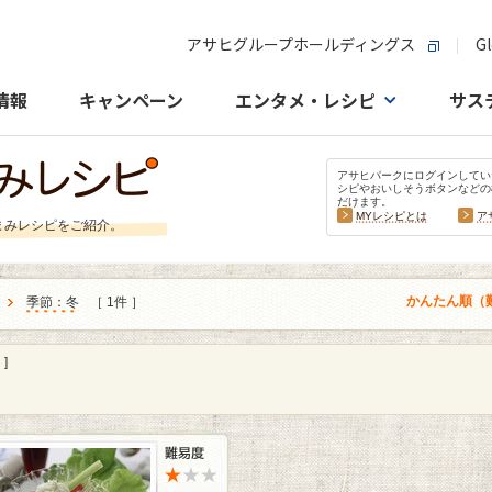
アサヒグループホールディングス
Gl
情報
キャンペーン
エンタメ・レシピ
サス
アサヒパークにログインしてい
シピやおいしそうボタンなどの
だけます。
MYレシピとは
ア
まみレシピをご紹介。
かんたん順（
季節：冬
［ 1件 ］
]