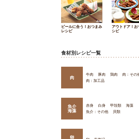
ビールに合う！おつまみ
アウトドア！お
レシピ
シピ
食材別レシピ一覧
牛肉
豚肉
鶏肉
肉：その
肉
肉：加工品
赤身
白身
甲殻類
海藻
魚介
海藻
魚介：その他
貝類
卵