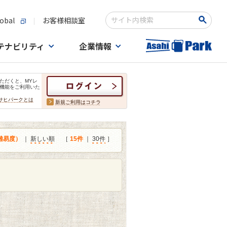
obal
お客様相談室
検索キーワード入力
テナビリティ
企業情報
ただくと、MYレ
機能をご利用いた
サヒパークとは
新規ご利用はコチラ
難易度）
｜
新しい順
［
15件
｜
30件
］