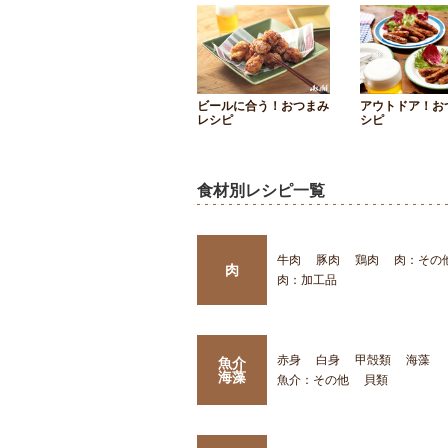
ビールに合う！おつまみ
アウトドア！お
レシピ
シピ
食材別レシピ一覧
牛肉
豚肉
鶏肉
肉：その
肉
肉：加工品
赤身
白身
甲殻類
海藻
魚介
海藻
魚介：その他
貝類