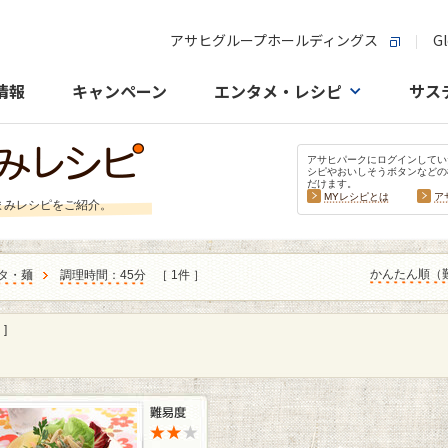
アサヒグループホールディングス
Gl
情報
キャンペーン
エンタメ・レシピ
サス
アサヒパークにログインしてい
シピやおいしそうボタンなどの
だけます。
MYレシピとは
ア
まみレシピをご紹介。
かんたん順（
タ・麺
調理時間：45分
［ 1件 ］
]