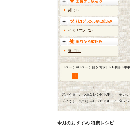
麺（1）
イタリアン（1）
春（1）
1ページ中1ページ目を表示 [ 1-1件目/1件中 
1
ズバうま！おつまみレシピTOP
全レシ
ズバうま！おつまみレシピTOP
全レシ
今月のおすすめ 特集レシピ