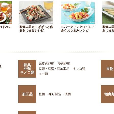
つまみレ
家飲み限定！ぱぱっと作
スパークリングワインに
家飲み
るおつまみレシピ
合うおつまみレシピ
おつま
緑黄色野菜
淡色野菜
野菜
他
豆類
果物
豆類・豆腐・豆加工品
キノコ類
キノコ類
イモ類
加工品
種実
乾物
練り製品
漬物