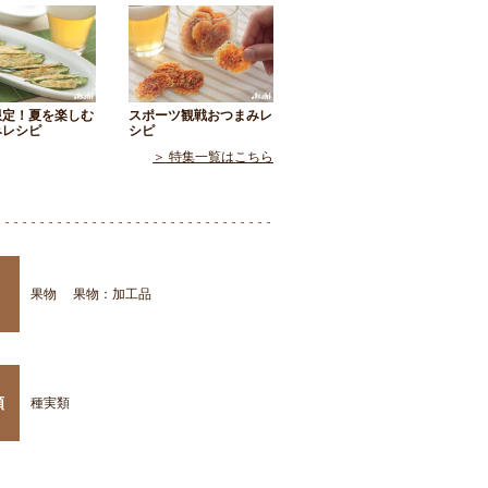
限定！夏を楽しむ
スポーツ観戦おつまみレ
みレシピ
シピ
＞ 特集一覧はこちら
果物
果物：加工品
類
種実類