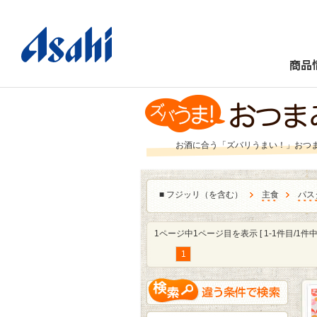
商品
お酒に合う「ズバリうまい！」おつ
■
フジッリ（を含む）
主食
パス
1ページ中1ページ目を表示 [ 1-1件目/1件中 
1