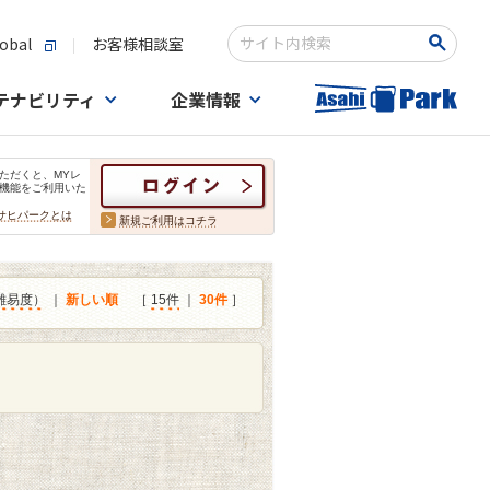
obal
お客様相談室
検索キーワード入力
テナビリティ
企業情報
ただくと、MYレ
機能をご利用いた
サヒパークとは
新規ご利用はコチラ
難易度）
｜
新しい順
［
15件
｜
30件
］