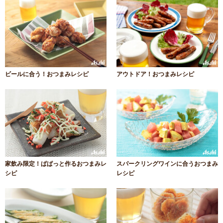
ビールに合う！おつまみレシピ
アウトドア！おつまみレシピ
家飲み限定！ぱぱっと作るおつまみレ
スパークリングワインに合うおつまみ
シピ
レシピ