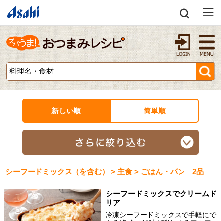
新しい順
簡単順
シーフードミックス（を含む） > 主食 > ごはん・パン 2品
シーフードミックスでクリームド
リア
冷凍シーフードミックスで手軽にで