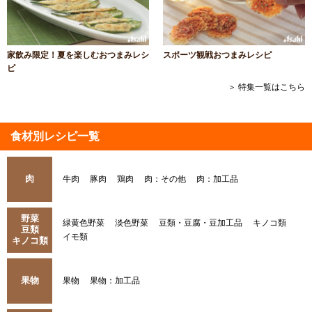
家飲み限定！夏を楽しむおつまみレシ
スポーツ観戦おつまみレシピ
ピ
＞ 特集一覧はこちら
食材別レシピ一覧
肉
牛肉
豚肉
鶏肉
肉：その他
肉：加工品
野菜
緑黄色野菜
淡色野菜
豆類・豆腐・豆加工品
キノコ類
豆類
イモ類
キノコ類
果物
果物
果物：加工品