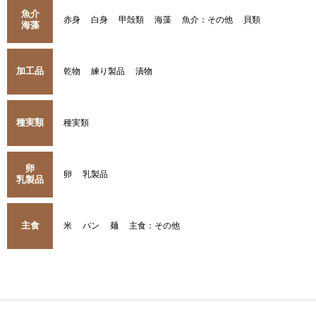
魚介
赤身
白身
甲殻類
海藻
魚介：その他
貝類
海藻
加工品
乾物
練り製品
漬物
種実類
種実類
卵
卵
乳製品
乳製品
主食
米
パン
麺
主食：その他