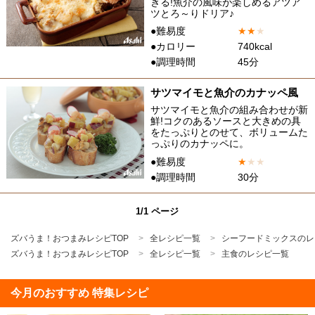
きる!魚介の風味が楽しめるアツア
ツとろ～りドリア♪
●難易度
★
★
★
●カロリー
740kcal
●調理時間
45分
サツマイモと魚介のカナッペ風
サツマイモと魚介の組み合わせが新
鮮!コクのあるソースと大きめの具
をたっぷりとのせて、ボリュームた
っぷりのカナッペに。
●難易度
★
★
★
●調理時間
30分
1/1 ページ
ズバうま！おつまみレシピTOP
全レシピ一覧
シーフードミックスのレ
ズバうま！おつまみレシピTOP
全レシピ一覧
主食のレシピ一覧
今月のおすすめ 特集レシピ