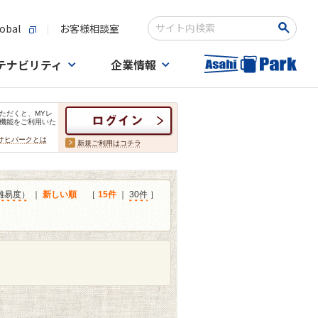
obal
お客様相談室
検索キーワード入力
テナビリティ
企業情報
ただくと、MYレ
機能をご利用いた
サヒパークとは
新規ご利用はコチラ
難易度）
｜
新しい順
［
15件
｜
30件
］