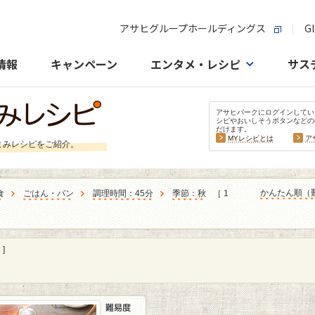
アサヒグループホールディングス
Gl
情報
キャンペーン
エンタメ・レシピ
サス
アサヒパークにログインしてい
シピやおいしそうボタンなどの
だけます。
MYレシピとは
ア
まみレシピをご紹介。
かんたん順（
食
ごはん・パン
調理時間：45分
季節：秋
［ 1
]