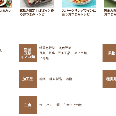
つまみレ
家飲み限定！ぱぱっと作
スパークリングワインに
家飲み
るおつまみレシピ
合うおつまみレシピ
おつま
緑黄色野菜
淡色野菜
野菜
他
豆類
果物
豆類・豆腐・豆加工品
キノコ類
キノコ類
イモ類
加工品
種実
乾物
練り製品
漬物
主食
米
パン
麺
主食：その他