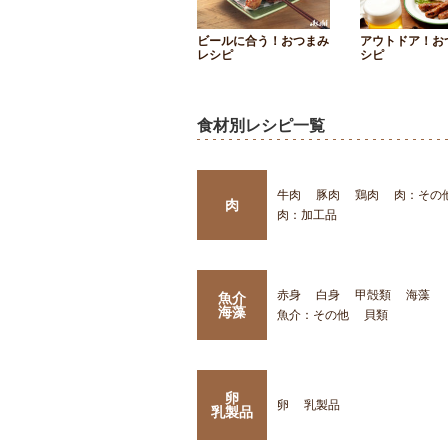
ビールに合う！おつまみ
アウトドア！お
レシピ
シピ
食材別レシピ一覧
牛肉
豚肉
鶏肉
肉：その
肉
肉：加工品
赤身
白身
甲殻類
海藻
魚介
海藻
魚介：その他
貝類
卵
卵
乳製品
乳製品