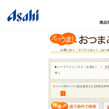
商品
お酒に合う「ズバリうまい！」おつ
■
シーフードミックス（を含む）
主
件 ］
1ページ中1ページ目を表示 [ 1-1件目/1件中 
1