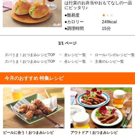
は行楽のお弁当やおもてなしの一品
にピッタリ♪
●難易度
★
★
★
●カロリー
249kcal
●調理時間
15分
1/1 ページ
ズバうま！おつまみレシピTOP
全レシピ一覧
ロールパンのレシピ一覧
ズバうま！おつまみレシピTOP
全レシピ一覧
主食のレシピ一覧
今月のおすすめ 特集レシピ
ビールに合う！おつまみレシピ
アウトドア！おつまみレシピ