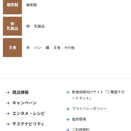
種実類
種実類
卵
卵
乳製品
乳製品
主食
米
パン
麺
主食：その他
商品情報
飲食店様向けサイト「ご繁盛サポ
ートネット」
キャンペーン
プライバシーポリシー
エンタメ・レシピ
推奨環境
サステナビリティ
ご利用規約