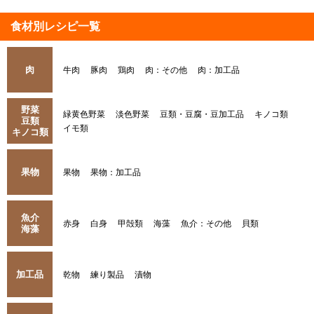
食材別レシピ一覧
肉
牛肉
豚肉
鶏肉
肉：その他
肉：加工品
野菜
緑黄色野菜
淡色野菜
豆類・豆腐・豆加工品
キノコ類
豆類
イモ類
キノコ類
果物
果物
果物：加工品
魚介
赤身
白身
甲殻類
海藻
魚介：その他
貝類
海藻
加工品
乾物
練り製品
漬物