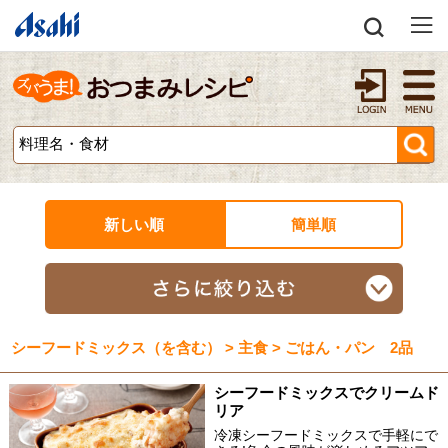
新しい順
簡単順
シーフードミックス（を含む） > 主食 > ごはん・パン 2品
シーフードミックスでクリームド
リア
冷凍シーフードミックスで手軽にで