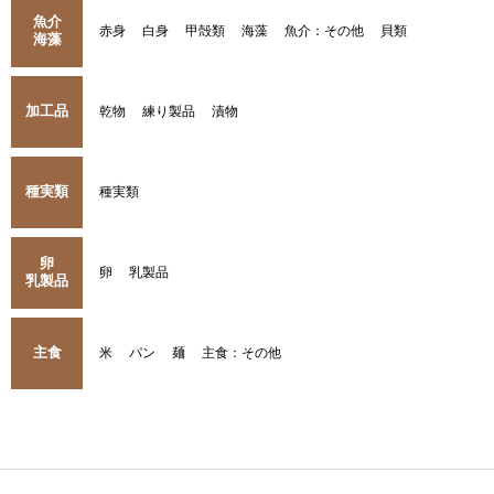
魚介
赤身
白身
甲殻類
海藻
魚介：その他
貝類
海藻
加工品
乾物
練り製品
漬物
種実類
種実類
卵
卵
乳製品
乳製品
主食
米
パン
麺
主食：その他