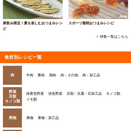
家飲み限定！夏を楽しむおつまみレシ
スポーツ観戦おつまみレシピ
ピ
＞ 特集一覧はこちら
食材別レシピ一覧
肉
牛肉
豚肉
鶏肉
肉：その他
肉：加工品
野菜
緑黄色野菜
淡色野菜
豆類・豆腐・豆加工品
キノコ類
豆類
イモ類
キノコ類
果物
果物
果物：加工品