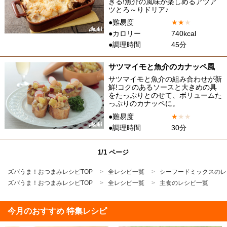
きる!魚介の風味が楽しめるアツア
ツとろ～りドリア♪
●難易度
★
★
★
●カロリー
740kcal
●調理時間
45分
サツマイモと魚介のカナッペ風
サツマイモと魚介の組み合わせが新
鮮!コクのあるソースと大きめの具
をたっぷりとのせて、ボリュームた
っぷりのカナッペに。
●難易度
★
★
★
●調理時間
30分
1/1 ページ
ズバうま！おつまみレシピTOP
全レシピ一覧
シーフードミックスのレ
ズバうま！おつまみレシピTOP
全レシピ一覧
主食のレシピ一覧
今月のおすすめ 特集レシピ