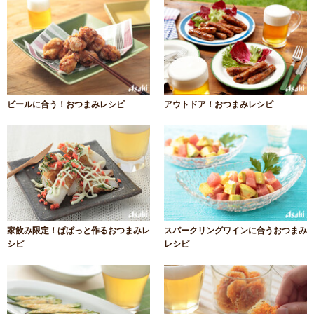
ビールに合う！おつまみレシピ
アウトドア！おつまみレシピ
家飲み限定！ぱぱっと作るおつまみレ
スパークリングワインに合うおつまみ
シピ
レシピ