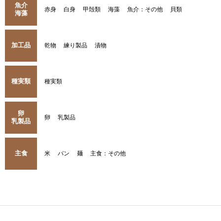
魚介
赤身
白身
甲殻類
海藻
魚介：その他
貝類
海藻
加工品
乾物
練り製品
漬物
種実類
種実類
卵
卵
乳製品
乳製品
主食
米
パン
麺
主食：その他