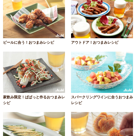
ビールに合う！おつまみレシピ
アウトドア！おつまみレシピ
家飲み限定！ぱぱっと作るおつまみレ
スパークリングワインに合うおつまみ
シピ
レシピ