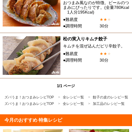
おつまみ風なのが特徴。ビールのつ
まみにぴったりです。(全量780Kcal
1人分195Kcal)
●難易度
★
★
★
●調理時間
30分
松の実入りキムチ餃子
キムチを混ぜ込んだピリ辛餃子。
●難易度
★
★
★
●調理時間
30分
1/1 ページ
ズバうま！おつまみレシピTOP
全レシピ一覧
餃子の皮のレシピ一覧
ズバうま！おつまみレシピTOP
全レシピ一覧
加工品のレシピ一覧
今月のおすすめ 特集レシピ