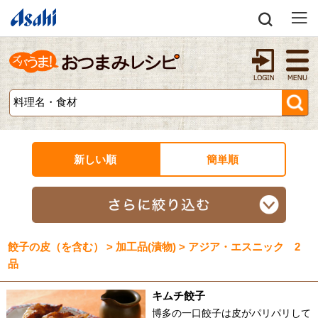
新しい順
簡単順
餃子の皮（を含む） > 加工品(漬物) > アジア・エスニック 2
品
キムチ餃子
博多の一口餃子は皮がパリパリして