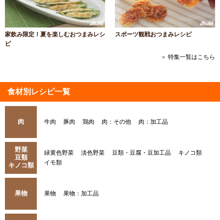
家飲み限定！夏を楽しむおつまみレシ
スポーツ観戦おつまみレシピ
ピ
＞ 特集一覧はこちら
食材別レシピ一覧
肉
牛肉
豚肉
鶏肉
肉：その他
肉：加工品
野菜
緑黄色野菜
淡色野菜
豆類・豆腐・豆加工品
キノコ類
豆類
イモ類
キノコ類
果物
果物
果物：加工品