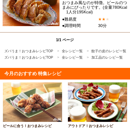
おつまみ風なのが特徴。ビールのつ
まみにぴったりです。(全量780Kcal
1人分195Kcal)
●難易度
★
★
★
●調理時間
30分
1/1 ページ
ズバうま！おつまみレシピTOP
全レシピ一覧
餃子の皮のレシピ一覧
ズバうま！おつまみレシピTOP
全レシピ一覧
加工品のレシピ一覧
今月のおすすめ 特集レシピ
ビールに合う！おつまみレシピ
アウトドア！おつまみレシピ