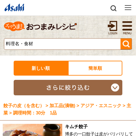
新しい順
簡単順
餃子の皮（を含む） > 加工品(漬物) > アジア・エスニック > 主
菜 > 調理時間：30分 1品
キムチ餃子
博多の一口餃子は皮がパリパリして