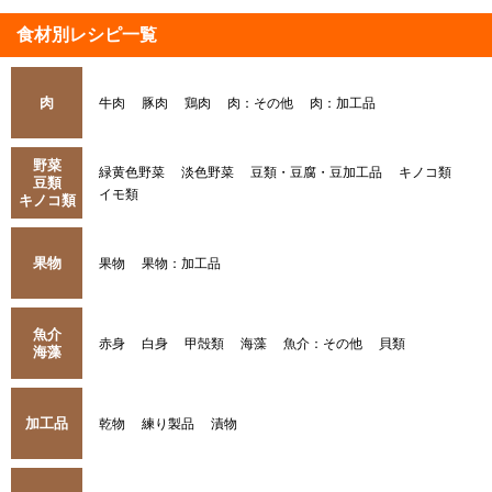
食材別レシピ一覧
肉
牛肉
豚肉
鶏肉
肉：その他
肉：加工品
野菜
緑黄色野菜
淡色野菜
豆類・豆腐・豆加工品
キノコ類
豆類
イモ類
キノコ類
果物
果物
果物：加工品
魚介
赤身
白身
甲殻類
海藻
魚介：その他
貝類
海藻
加工品
乾物
練り製品
漬物