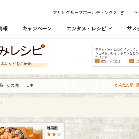
アサヒグループホールディングス
Gl
情報
キャンペーン
エンタメ・レシピ
サス
アサヒパークにログインしてい
シピやおいしそうボタンなどの
だけます。
MYレシピとは
ア
まみレシピをご紹介。
かんたん順（
品
：
その他
)
［ 1件 ］
]