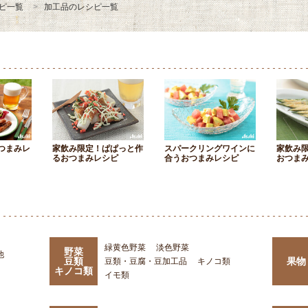
ピ一覧
加工品のレシピ一覧
つまみレ
家飲み限定！ぱぱっと作
スパークリングワインに
家飲み
るおつまみレシピ
合うおつまみレシピ
おつま
緑黄色野菜
淡色野菜
野菜
他
豆類
果物
豆類・豆腐・豆加工品
キノコ類
キノコ類
イモ類