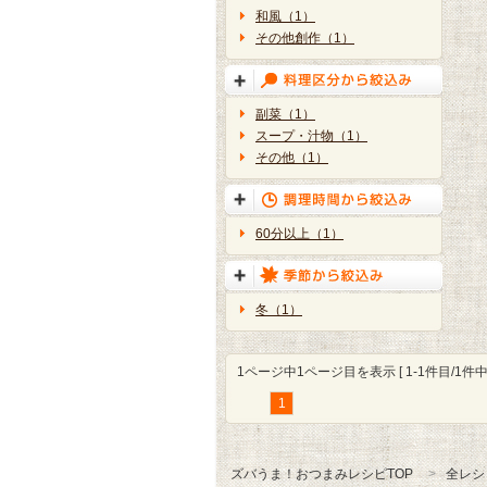
和風（1）
その他創作（1）
副菜（1）
スープ・汁物（1）
その他（1）
60分以上（1）
冬（1）
1ページ中1ページ目を表示 [ 1-1件目/1件中 
1
ズバうま！おつまみレシピTOP
全レシ