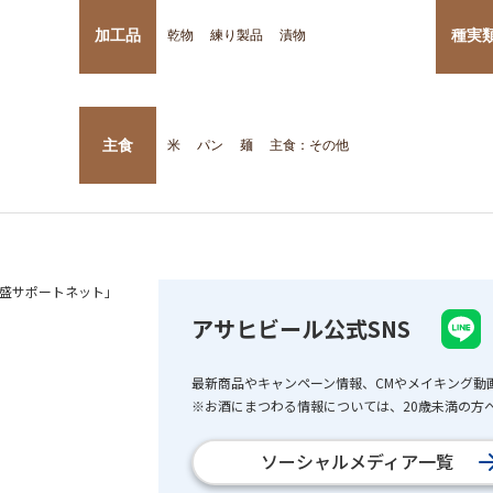
加工品
種実
乾物
練り製品
漬物
主食
米
パン
麺
主食：その他
盛サポートネット」
アサヒビール公式SNS
最新商品やキャンペーン情報、CMやメイキング動
※お酒にまつわる情報については、20歳未満の方へ
ソーシャルメディア一覧