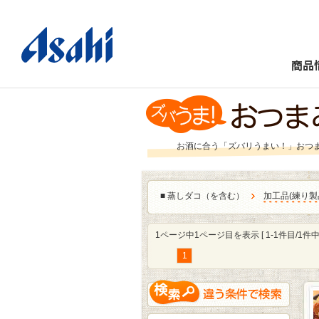
商品
お酒に合う「ズバリうまい！」おつ
■
蒸しダコ（を含む）
加工品
(
練り製
1ページ中1ページ目を表示 [ 1-1件目/1件中 
1