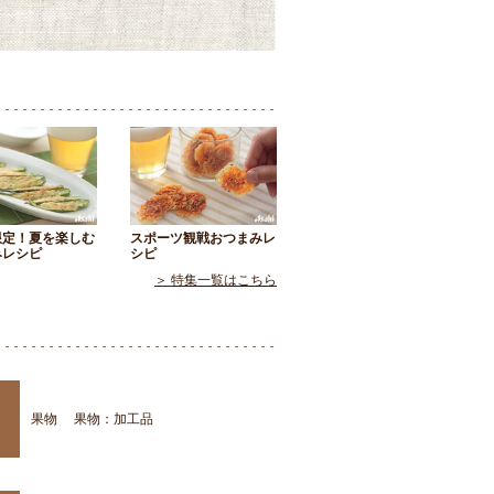
限定！夏を楽しむ
スポーツ観戦おつまみレ
みレシピ
シピ
＞ 特集一覧はこちら
果物
果物：加工品