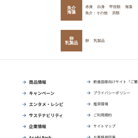
赤身
白身
甲殻類
海藻
魚介
海藻
魚介：その他
貝類
卵
卵
乳製品
乳製品
商品情報
飲食店様向けサイト「ご繁
キャンペーン
プライバシーポリシー
エンタメ・レシピ
推奨環境
サステナビリティ
ご利用規約
企業情報
サイトマップ
Asahi Park
お客様相談室