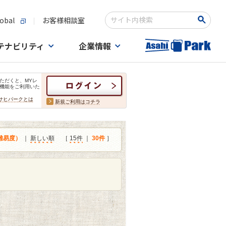
obal
お客様相談室
検索キーワード入力
テナビリティ
企業情報
ただくと、MYレ
機能をご利用いた
サヒパークとは
新規ご利用はコチラ
難易度）
｜
新しい順
［
15件
｜
30件
］