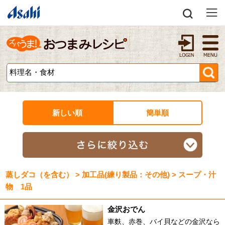
新しい順
簡単順
蒸しダコ（を含む） > 加工品(練り製品：その他) > スープ・汁
物 1品
金沢おでん
車麩、赤巻、バイ貝などの金沢なら