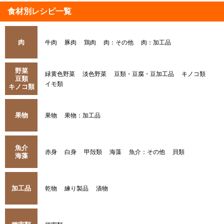
食材別レシピ一覧
肉
牛肉
豚肉
鶏肉
肉：その他
肉：加工品
野菜
緑黄色野菜
淡色野菜
豆類・豆腐・豆加工品
キノコ類
豆類
イモ類
キノコ類
果物
果物
果物：加工品
魚介
赤身
白身
甲殻類
海藻
魚介：その他
貝類
海藻
加工品
乾物
練り製品
漬物