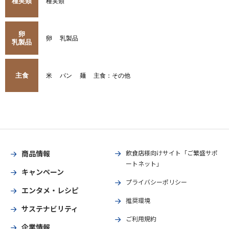
種実類
種実類
卵
卵
乳製品
乳製品
主食
米
パン
麺
主食：その他
商品情報
飲食店様向けサイト「ご繁盛サポ
ートネット」
キャンペーン
プライバシーポリシー
エンタメ・レシピ
推奨環境
サステナビリティ
ご利用規約
企業情報