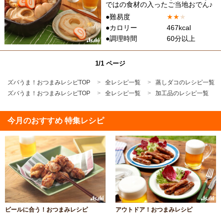
ではの食材の入ったご当地おでん♪
●難易度
★
★
★
●カロリー
467kcal
●調理時間
60分以上
1/1 ページ
ズバうま！おつまみレシピTOP
全レシピ一覧
蒸しダコのレシピ一覧
ズバうま！おつまみレシピTOP
全レシピ一覧
加工品のレシピ一覧
今月のおすすめ 特集レシピ
ビールに合う！おつまみレシピ
アウトドア！おつまみレシピ