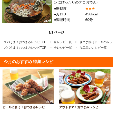
ンにぴったりのデコおでん♪
●難易度
★
★
★
●カロリー
456kcal
●調理時間
60分
1/1 ページ
ズバうま！おつまみレシピTOP
全レシピ一覧
さつま揚げボールのレシ
ズバうま！おつまみレシピTOP
全レシピ一覧
加工品のレシピ一覧
今月のおすすめ 特集レシピ
ビールに合う！おつまみレシピ
アウトドア！おつまみレシピ