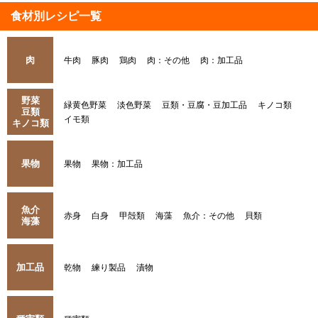
食材別レシピ一覧
肉
牛肉
豚肉
鶏肉
肉：その他
肉：加工品
野菜
緑黄色野菜
淡色野菜
豆類・豆腐・豆加工品
キノコ類
豆類
イモ類
キノコ類
果物
果物
果物：加工品
魚介
赤身
白身
甲殻類
海藻
魚介：その他
貝類
海藻
加工品
乾物
練り製品
漬物