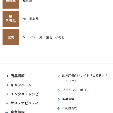
種実類
種実類
卵
卵
乳製品
乳製品
主食
米
パン
麺
主食：その他
商品情報
飲食店様向けサイト「ご繁盛サポ
ートネット」
キャンペーン
プライバシーポリシー
エンタメ・レシピ
推奨環境
サステナビリティ
ご利用規約
企業情報