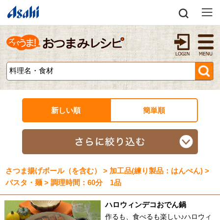
新しい順
簡単順
さつま揚げボール（を含む） > 加工品(練り製品：はんぺん) >
パスタ・麺 > 調理時間：60分 1品
ハロウィンデコおでん鍋
作るも、食べるも楽しい♪ハロウィ