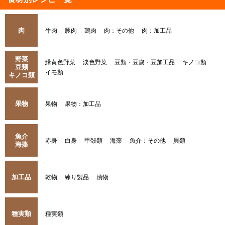
肉
牛肉
豚肉
鶏肉
肉：その他
肉：加工品
野菜
緑黄色野菜
淡色野菜
豆類・豆腐・豆加工品
キノコ類
豆類
イモ類
キノコ類
果物
果物
果物：加工品
魚介
赤身
白身
甲殻類
海藻
魚介：その他
貝類
海藻
加工品
乾物
練り製品
漬物
種実類
種実類