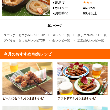
●難易度
★
★
★
●カロリー
467kcal
●調理時間
60分以上
1/1 ページ
ズバうま！おつまみレシピTOP
全レシピ一覧
蒸しダコのレシピ一覧
ズバうま！おつまみレシピTOP
全レシピ一覧
加工品のレシピ一覧
今月のおすすめ 特集レシピ
ビールに合う！おつまみレシピ
アウトドア！おつまみレシピ