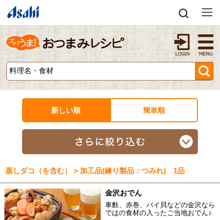
新しい順
簡単順
蒸しダコ（を含む） > 加工品(練り製品：つみれ) 1品
金沢おでん
車麩、赤巻、バイ貝などの金沢なら
ではの食材の入ったご当地おでん♪