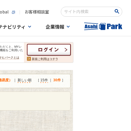
obal
お客様相談室
検索キーワード入力
テナビリティ
企業情報
ただくと、MYレ
機能をご利用いた
サヒパークとは
新規ご利用はコチラ
難易度）
｜
新しい順
［
15件
｜
30件
］