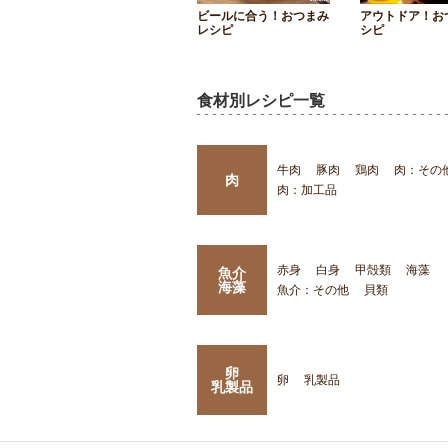
ビールに合う！おつまみ
アウトドア！お
レシピ
シピ
食材別レシピ一覧
牛肉
豚肉
鶏肉
肉：その
肉
肉：加工品
赤身
白身
甲殻類
海藻
魚介
海藻
魚介：その他
貝類
卵
卵
乳製品
乳製品