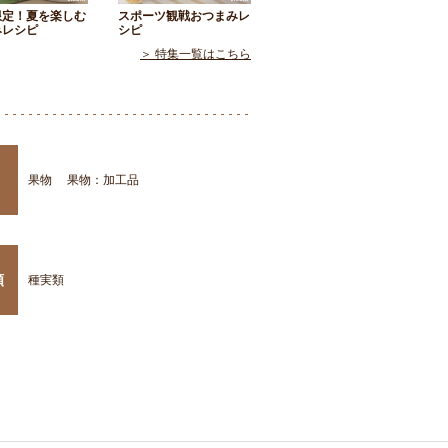
限定！夏を楽しむ
スポーツ観戦おつまみレ
みレシピ
シピ
＞ 特集一覧はこちら
果物
果物：加工品
類
種実類