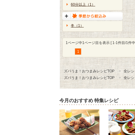
60分以上（1）
冬（1）
1ページ中1ページ目を表示 [ 1-1件目/1件中 
1
ズバうま！おつまみレシピTOP
全レシ
ズバうま！おつまみレシピTOP
全レシ
今月のおすすめ 特集レシピ