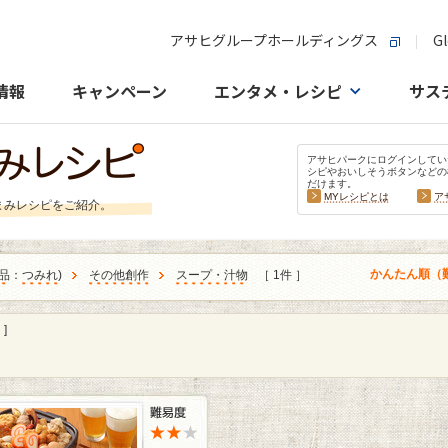
アサヒグループホールディングス
Gl
情報
キャンペーン
エンタメ・レシピ
サス
アサヒパークにログインしてい
シピやおいしそうボタンなどの
だけます。
MYレシピとは
ア
まみレシピをご紹介。
かんたん順（
品
：
つみれ
)
その他創作
スープ・汁物
［ 1件 ］
]