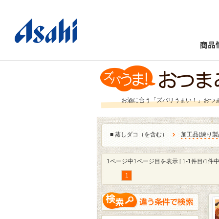
商品
お酒に合う「ズバリうまい！」おつ
■
蒸しダコ（を含む）
加工品
(
練り製
1ページ中1ページ目を表示 [ 1-1件目/1件中 
1