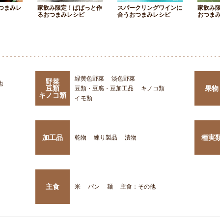
つまみレ
家飲み限定！ぱぱっと作
スパークリングワインに
家飲み
るおつまみレシピ
合うおつまみレシピ
おつま
緑黄色野菜
淡色野菜
野菜
他
豆類
果物
豆類・豆腐・豆加工品
キノコ類
キノコ類
イモ類
加工品
種実
乾物
練り製品
漬物
主食
米
パン
麺
主食：その他