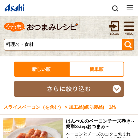
新しい順
簡単順
スライスベーコン（を含む） > 加工品(練り製品) 1品
はんぺんのベーコンチーズ巻き～
簡単3stepおつまみ～
ベーコンとチーズのコクに包まれ