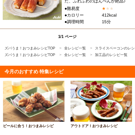
た、ふわふわのはんぺんが絶品♪
●難易度
★
★
★
●カロリー
412kcal
●調理時間
15分
1/1 ページ
ズバうま！おつまみレシピTOP
全レシピ一覧
スライスベーコンのレシ
ズバうま！おつまみレシピTOP
全レシピ一覧
加工品のレシピ一覧
今月のおすすめ 特集レシピ
ビールに合う！おつまみレシピ
アウトドア！おつまみレシピ