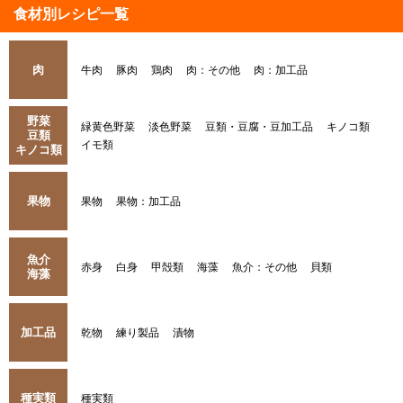
食材別レシピ一覧
肉
牛肉
豚肉
鶏肉
肉：その他
肉：加工品
野菜
緑黄色野菜
淡色野菜
豆類・豆腐・豆加工品
キノコ類
豆類
イモ類
キノコ類
果物
果物
果物：加工品
魚介
赤身
白身
甲殻類
海藻
魚介：その他
貝類
海藻
加工品
乾物
練り製品
漬物
種実類
種実類