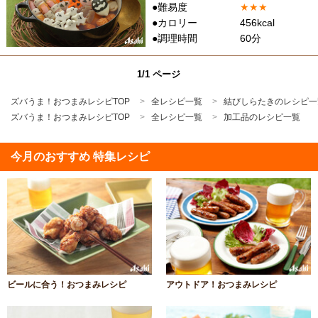
●難易度
★
★
★
●カロリー
456kcal
●調理時間
60分
1/1 ページ
ズバうま！おつまみレシピTOP
全レシピ一覧
結びしらたきのレシピ一
ズバうま！おつまみレシピTOP
全レシピ一覧
加工品のレシピ一覧
今月のおすすめ 特集レシピ
ビールに合う！おつまみレシピ
アウトドア！おつまみレシピ