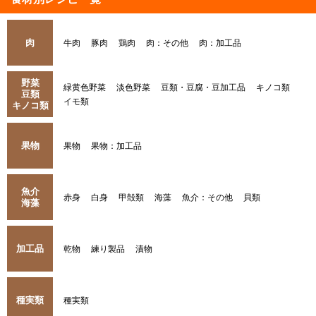
肉
牛肉
豚肉
鶏肉
肉：その他
肉：加工品
野菜
緑黄色野菜
淡色野菜
豆類・豆腐・豆加工品
キノコ類
豆類
イモ類
キノコ類
果物
果物
果物：加工品
魚介
赤身
白身
甲殻類
海藻
魚介：その他
貝類
海藻
加工品
乾物
練り製品
漬物
種実類
種実類