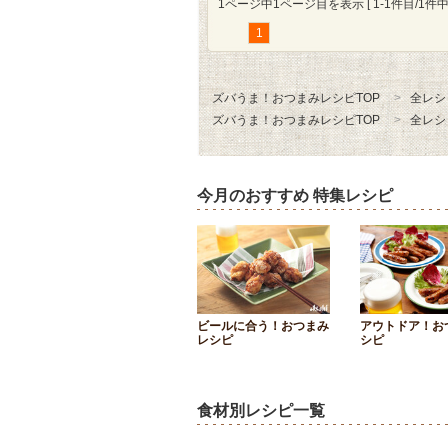
1ページ中1ページ目を表示 [ 1-1件目/1件中 
1
ズバうま！おつまみレシピTOP
全レシ
ズバうま！おつまみレシピTOP
全レシ
今月のおすすめ 特集レシピ
ビールに合う！おつまみ
アウトドア！お
レシピ
シピ
食材別レシピ一覧