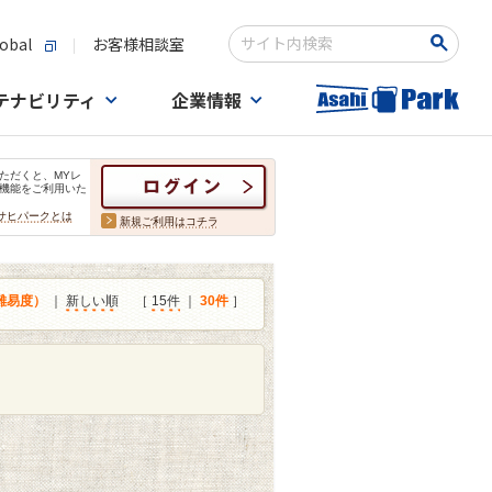
obal
お客様相談室
検索キーワード入力
テナビリティ
企業情報
ただくと、MYレ
機能をご利用いた
サヒパークとは
新規ご利用はコチラ
難易度）
｜
新しい順
［
15件
｜
30件
］