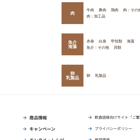
牛肉
豚肉
鶏肉
肉：その
肉
肉：加工品
赤身
白身
甲殻類
海藻
魚介
海藻
魚介：その他
貝類
卵
卵
乳製品
乳製品
商品情報
飲食店様向けサイト「ご繁
キャンペーン
プライバシーポリシー
エンタメ・レシピ
推奨環境