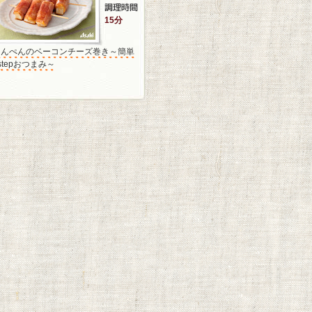
15分
はんぺんのベーコンチーズ巻き～簡単
stepおつまみ～