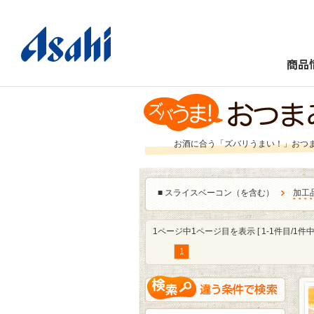
商品
お酒に合う「ズバリうまい！」おつ
■
スライスベーコン（を含む）
加工
1ページ中1ページ目を表示 [ 1-1件目/1件中 
1