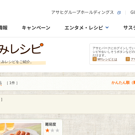
アサヒグループホールディングス
Gl
情報
キャンペーン
エンタメ・レシピ
サス
アサヒパークにログインしてい
シピやおいしそうボタンなどの
だけます。
MYレシピとは
ア
まみレシピをご紹介。
かんたん順（
品
［ 1件 ］
]