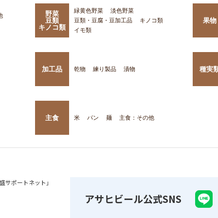
緑黄色野菜
淡色野菜
野菜
他
豆類
果物
豆類・豆腐・豆加工品
キノコ類
キノコ類
イモ類
加工品
種実
乾物
練り製品
漬物
主食
米
パン
麺
主食：その他
盛サポートネット」
アサヒビール公式SNS