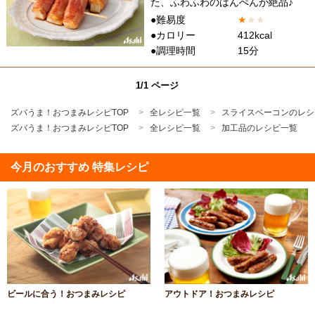
た、ふわふわのはんぺんが絶品♪
●難易度
★
★
★
●カロリー
412kcal
●調理時間
15分
1/1 ページ
ズバうま！おつまみレシピTOP
全レシピ一覧
スライスベーコンのレシ
ズバうま！おつまみレシピTOP
全レシピ一覧
加工品のレシピ一覧
今月のおすすめ 特集レシピ
ビールに合う！おつまみレシピ
アウトドア！おつまみレシピ