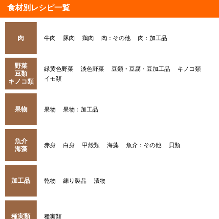
食材別レシピ一覧
肉
牛肉
豚肉
鶏肉
肉：その他
肉：加工品
野菜
緑黄色野菜
淡色野菜
豆類・豆腐・豆加工品
キノコ類
豆類
イモ類
キノコ類
果物
果物
果物：加工品
魚介
赤身
白身
甲殻類
海藻
魚介：その他
貝類
海藻
加工品
乾物
練り製品
漬物
種実類
種実類