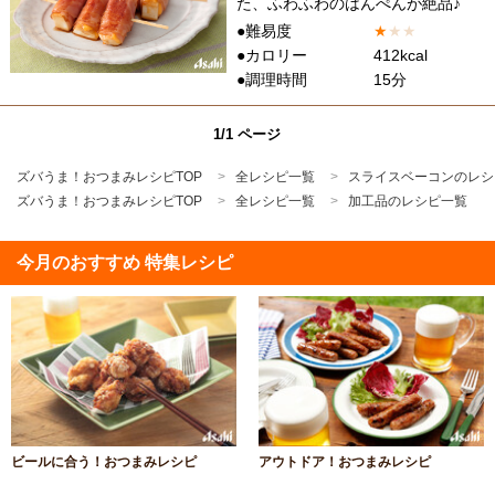
た、ふわふわのはんぺんが絶品♪
●難易度
★
★
★
●カロリー
412kcal
●調理時間
15分
1/1 ページ
ズバうま！おつまみレシピTOP
全レシピ一覧
スライスベーコンのレシ
ズバうま！おつまみレシピTOP
全レシピ一覧
加工品のレシピ一覧
今月のおすすめ 特集レシピ
ビールに合う！おつまみレシピ
アウトドア！おつまみレシピ