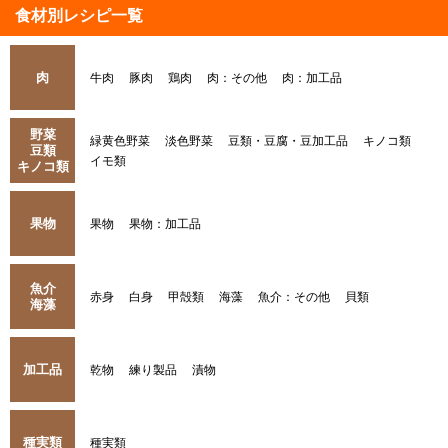
食材別レシピ一覧
肉
牛肉
豚肉
鶏肉
肉：その他
肉：加工品
野菜
緑黄色野菜
淡色野菜
豆類・豆腐・豆加工品
キノコ類
豆類
イモ類
キノコ類
果物
果物
果物：加工品
魚介
赤身
白身
甲殻類
海藻
魚介：その他
貝類
海藻
加工品
乾物
練り製品
漬物
種実類
種実類